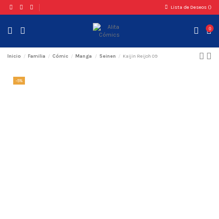
Lista de Deseos (
)
0
Inicio
Familia
Cómic
Manga
Seinen
Kaijin Reijoh 09
-5%