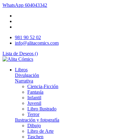
WhatsApp
604043342
981 90 52 02
info@alitacomics.com
Lista de Deseos (
)
Libros
Divulgación
Narrativa
Ciencia-Ficción
Fantasía
Infantil
Juvenil
Libro Ilustrado
Terror
Ilustración y fotografía
Dibujo
Libro de Arte
Taschen