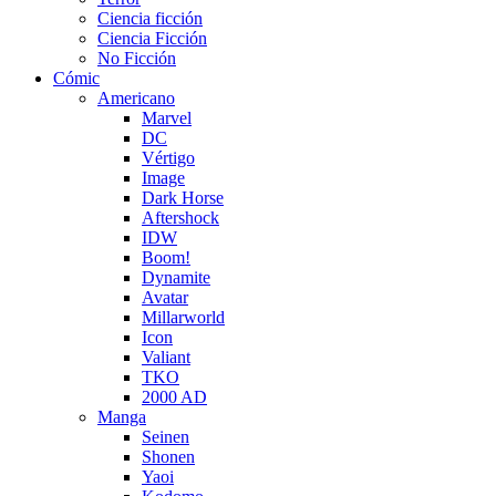
Ciencia ficción
Ciencia Ficción
No Ficción
Cómic
Americano
Marvel
DC
Vértigo
Image
Dark Horse
Aftershock
IDW
Boom!
Dynamite
Avatar
Millarworld
Icon
Valiant
TKO
2000 AD
Manga
Seinen
Shonen
Yaoi