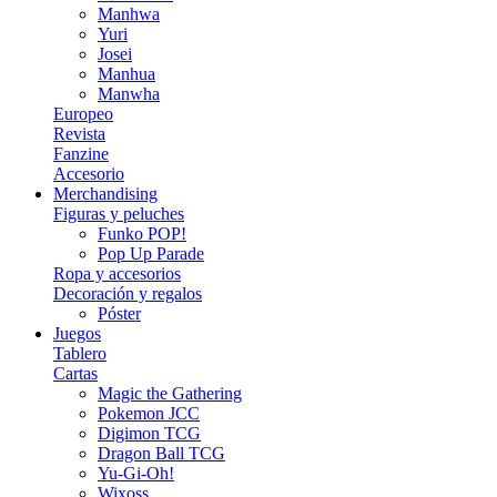
Manhwa
Yuri
Josei
Manhua
Manwha
Europeo
Revista
Fanzine
Accesorio
Merchandising
Figuras y peluches
Funko POP!
Pop Up Parade
Ropa y accesorios
Decoración y regalos
Póster
Juegos
Tablero
Cartas
Magic the Gathering
Pokemon JCC
Digimon TCG
Dragon Ball TCG
Yu-Gi-Oh!
Wixoss