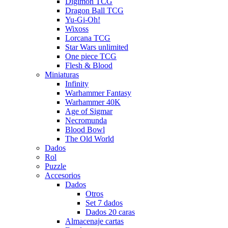
Digimon TCG
Dragon Ball TCG
Yu-Gi-Oh!
Wixoss
Lorcana TCG
Star Wars unlimited
One piece TCG
Flesh & Blood
Miniaturas
Infinity
Warhammer Fantasy
Warhammer 40K
Age of Sigmar
Necromunda
Blood Bowl
The Old World
Dados
Rol
Puzzle
Accesorios
Dados
Otros
Set 7 dados
Dados 20 caras
Almacenaje cartas