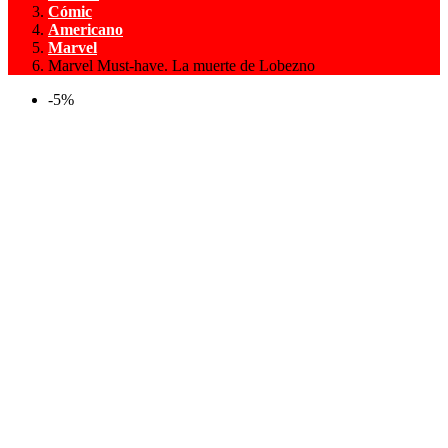
Cómic
Americano
Marvel
Marvel Must-have. La muerte de Lobezno
-5%