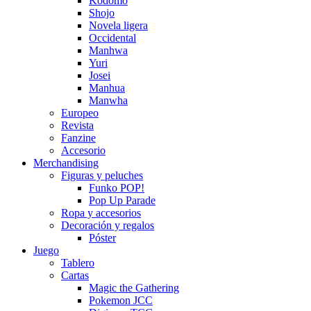
Kodomo
Shojo
Novela ligera
Occidental
Manhwa
Yuri
Josei
Manhua
Manwha
Europeo
Revista
Fanzine
Accesorio
Merchandising
Figuras y peluches
Funko POP!
Pop Up Parade
Ropa y accesorios
Decoración y regalos
Póster
Juego
Tablero
Cartas
Magic the Gathering
Pokemon JCC