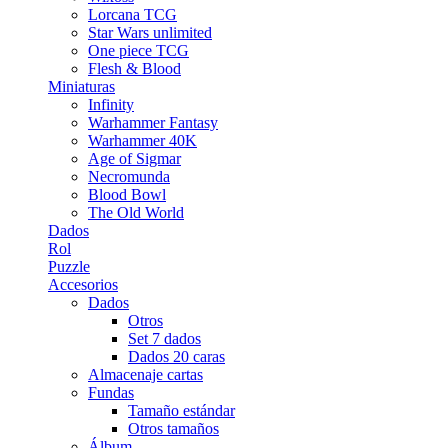
Lorcana TCG
Star Wars unlimited
One piece TCG
Flesh & Blood
Miniaturas
Infinity
Warhammer Fantasy
Warhammer 40K
Age of Sigmar
Necromunda
Blood Bowl
The Old World
Dados
Rol
Puzzle
Accesorios
Dados
Otros
Set 7 dados
Dados 20 caras
Almacenaje cartas
Fundas
Tamaño estándar
Otros tamaños
Álbum