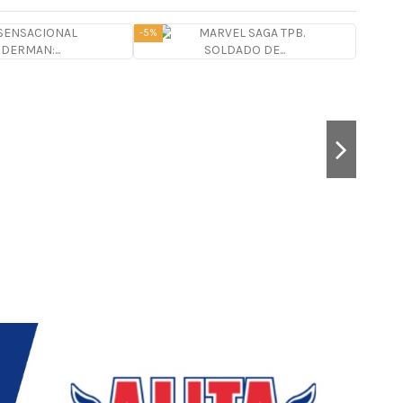
-5%
-5%