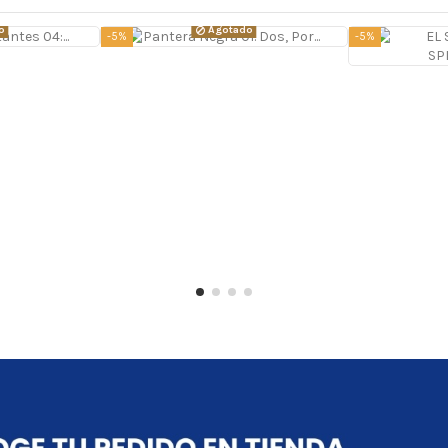
o
Agotado
-5%
-5%