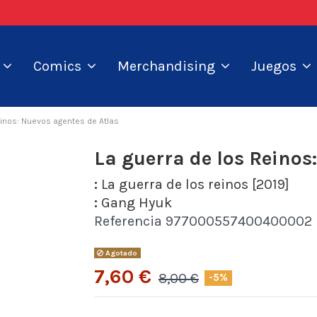
s
Comics
Merchandising
Juegos
einos: Nuevos agentes de Atlas
La guerra de los Reinos
:
La guerra de los reinos [2019]
:
Gang Hyuk
Referencia
977000557400400002
Agotado
7,60 €
8,00 €
-5%