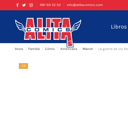
981 90 52 02
info@alitacomics.com
Libro
Inicio
Familia
Cómic
Americano
Marvel
La guerra de los R
-5%