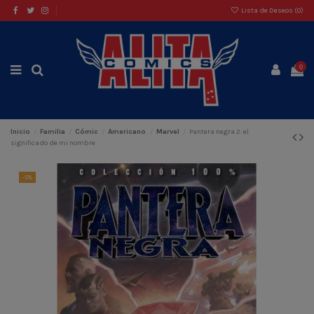
Lista de Deseos (
0
)
0
Inicio
Familia
Cómic
Americano
Marvel
Pantera negra 2: el
significado de mi nombre
-5%