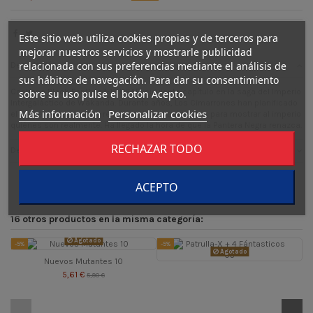
Este sitio web utiliza cookies propias y de terceros para
mejorar nuestros servicios y mostrarle publicidad
relacionada con sus preferencias mediante el análisis de
Descripción
sus hábitos de navegación. Para dar su consentimiento
Contiene Black Panther 7-12 USAEl siguiente capítulo en la saga del Imperio
sobre su uso pulse el botón Acepto.
Intergaláctico de Wakanda. Durante años, Los Cimarrones han planificado
Más información
Personalizar cookies
el siguiente paso de su rebelión. Ahora están listos para mostrar al imperio
quiénes son realmente. Ha llegado la hora de que la Pantera Negra renazca.
RECHAZAR TODO
Detalles del producto
ACEPTO
16 otros productos en la misma categoría:
Agotado
-5%
-5%
-
Agotado
Nuevos Mutantes 10
5,61 €
5,90 €