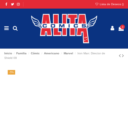
Lista de Deseos (
)
0
Inicio
Familia
Cómic
Americano
Marvel
Iron Man: Director de
Shield 09
-5%