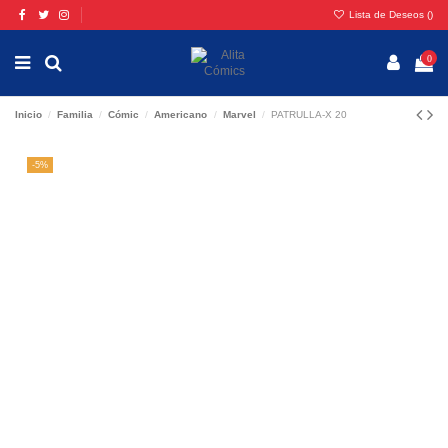
Lista de Deseos (
)
0
Inicio
Familia
Cómic
Americano
Marvel
PATRULLA-X 20
-5%