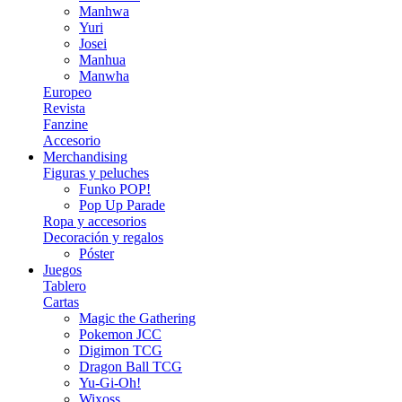
Manhwa
Yuri
Josei
Manhua
Manwha
Europeo
Revista
Fanzine
Accesorio
Merchandising
Figuras y peluches
Funko POP!
Pop Up Parade
Ropa y accesorios
Decoración y regalos
Póster
Juegos
Tablero
Cartas
Magic the Gathering
Pokemon JCC
Digimon TCG
Dragon Ball TCG
Yu-Gi-Oh!
Wixoss