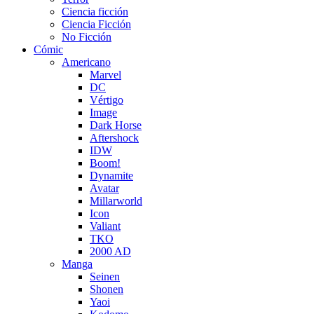
Ciencia ficción
Ciencia Ficción
No Ficción
Cómic
Americano
Marvel
DC
Vértigo
Image
Dark Horse
Aftershock
IDW
Boom!
Dynamite
Avatar
Millarworld
Icon
Valiant
TKO
2000 AD
Manga
Seinen
Shonen
Yaoi