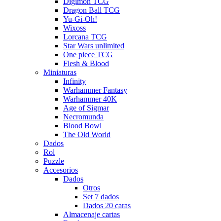
Digimon TCG
Dragon Ball TCG
Yu-Gi-Oh!
Wixoss
Lorcana TCG
Star Wars unlimited
One piece TCG
Flesh & Blood
Miniaturas
Infinity
Warhammer Fantasy
Warhammer 40K
Age of Sigmar
Necromunda
Blood Bowl
The Old World
Dados
Rol
Puzzle
Accesorios
Dados
Otros
Set 7 dados
Dados 20 caras
Almacenaje cartas