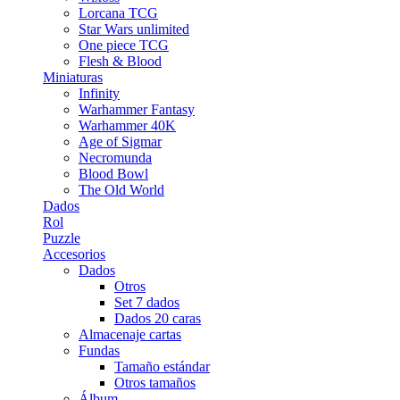
Lorcana TCG
Star Wars unlimited
One piece TCG
Flesh & Blood
Miniaturas
Infinity
Warhammer Fantasy
Warhammer 40K
Age of Sigmar
Necromunda
Blood Bowl
The Old World
Dados
Rol
Puzzle
Accesorios
Dados
Otros
Set 7 dados
Dados 20 caras
Almacenaje cartas
Fundas
Tamaño estándar
Otros tamaños
Álbum