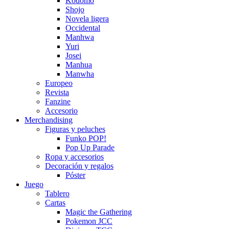
Kodomo
Shojo
Novela ligera
Occidental
Manhwa
Yuri
Josei
Manhua
Manwha
Europeo
Revista
Fanzine
Accesorio
Merchandising
Figuras y peluches
Funko POP!
Pop Up Parade
Ropa y accesorios
Decoración y regalos
Póster
Juego
Tablero
Cartas
Magic the Gathering
Pokemon JCC