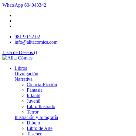
WhatsApp
604043342
981 90 52 02
info@alitacomics.com
Lista de Deseos (
)
Libros
Divulgación
Narrativa
Ciencia-Ficción
Fantasía
Infantil
Juvenil
Libro Ilustrado
Terror
Ilustración y fotografía
Dibujo
Libro de Arte
Taschen