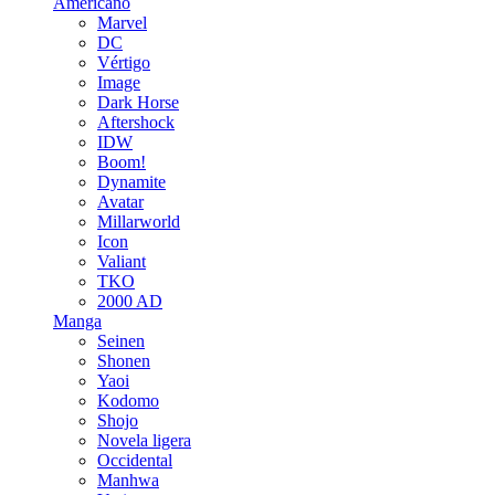
Americano
Marvel
DC
Vértigo
Image
Dark Horse
Aftershock
IDW
Boom!
Dynamite
Avatar
Millarworld
Icon
Valiant
TKO
2000 AD
Manga
Seinen
Shonen
Yaoi
Kodomo
Shojo
Novela ligera
Occidental
Manhwa