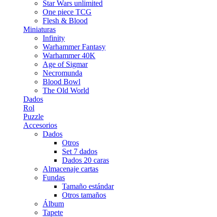
Star Wars unlimited
One piece TCG
Flesh & Blood
Miniaturas
Infinity
Warhammer Fantasy
Warhammer 40K
Age of Sigmar
Necromunda
Blood Bowl
The Old World
Dados
Rol
Puzzle
Accesorios
Dados
Otros
Set 7 dados
Dados 20 caras
Almacenaje cartas
Fundas
Tamaño estándar
Otros tamaños
Álbum
Tapete