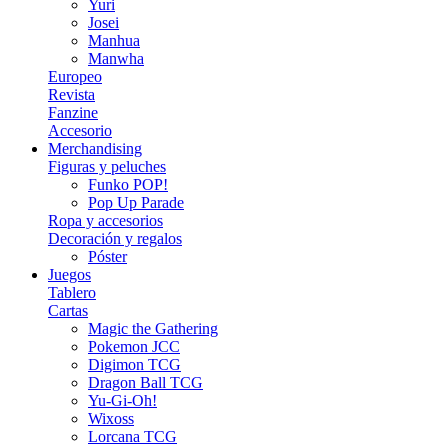
Yuri
Josei
Manhua
Manwha
Europeo
Revista
Fanzine
Accesorio
Merchandising
Figuras y peluches
Funko POP!
Pop Up Parade
Ropa y accesorios
Decoración y regalos
Póster
Juegos
Tablero
Cartas
Magic the Gathering
Pokemon JCC
Digimon TCG
Dragon Ball TCG
Yu-Gi-Oh!
Wixoss
Lorcana TCG