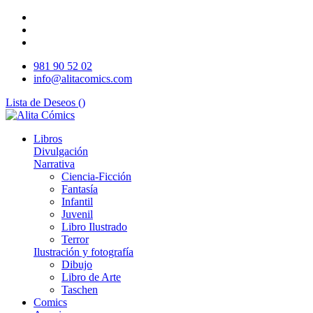
981 90 52 02
info@alitacomics.com
Lista de Deseos (
)
Libros
Divulgación
Narrativa
Ciencia-Ficción
Fantasía
Infantil
Juvenil
Libro Ilustrado
Terror
Ilustración y fotografía
Dibujo
Libro de Arte
Taschen
Comics