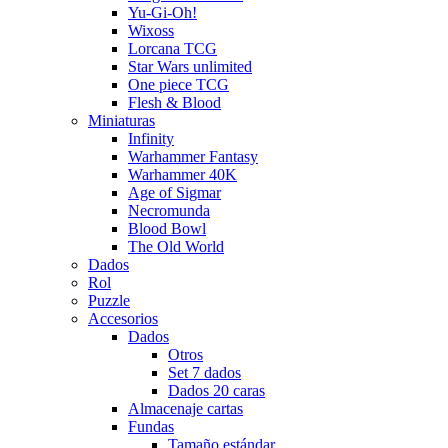
Yu-Gi-Oh!
Wixoss
Lorcana TCG
Star Wars unlimited
One piece TCG
Flesh & Blood
Miniaturas
Infinity
Warhammer Fantasy
Warhammer 40K
Age of Sigmar
Necromunda
Blood Bowl
The Old World
Dados
Rol
Puzzle
Accesorios
Dados
Otros
Set 7 dados
Dados 20 caras
Almacenaje cartas
Fundas
Tamaño estándar