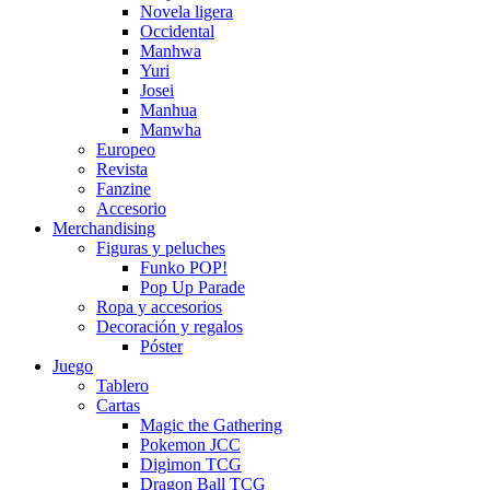
Novela ligera
Occidental
Manhwa
Yuri
Josei
Manhua
Manwha
Europeo
Revista
Fanzine
Accesorio
Merchandising
Figuras y peluches
Funko POP!
Pop Up Parade
Ropa y accesorios
Decoración y regalos
Póster
Juego
Tablero
Cartas
Magic the Gathering
Pokemon JCC
Digimon TCG
Dragon Ball TCG