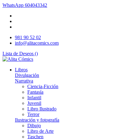
WhatsApp
604043342
981 90 52 02
info@alitacomics.com
Lista de Deseos (
)
Libros
Divulgación
Narrativa
Ciencia-Ficción
Fantasía
Infantil
Juvenil
Libro Ilustrado
Terror
Ilustración y fotografía
Dibujo
Libro de Arte
Taschen