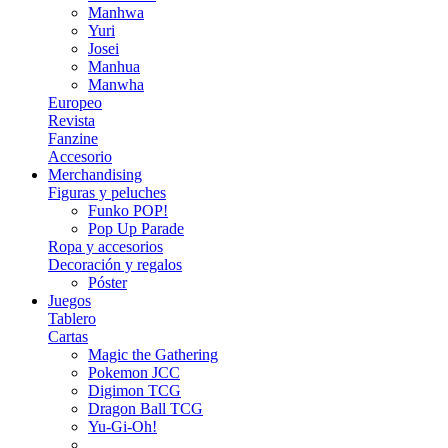
Manhwa
Yuri
Josei
Manhua
Manwha
Europeo
Revista
Fanzine
Accesorio
Merchandising
Figuras y peluches
Funko POP!
Pop Up Parade
Ropa y accesorios
Decoración y regalos
Póster
Juegos
Tablero
Cartas
Magic the Gathering
Pokemon JCC
Digimon TCG
Dragon Ball TCG
Yu-Gi-Oh!