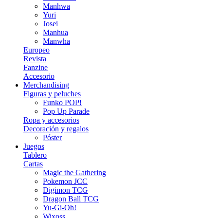
Manhwa
Yuri
Josei
Manhua
Manwha
Europeo
Revista
Fanzine
Accesorio
Merchandising
Figuras y peluches
Funko POP!
Pop Up Parade
Ropa y accesorios
Decoración y regalos
Póster
Juegos
Tablero
Cartas
Magic the Gathering
Pokemon JCC
Digimon TCG
Dragon Ball TCG
Yu-Gi-Oh!
Wixoss