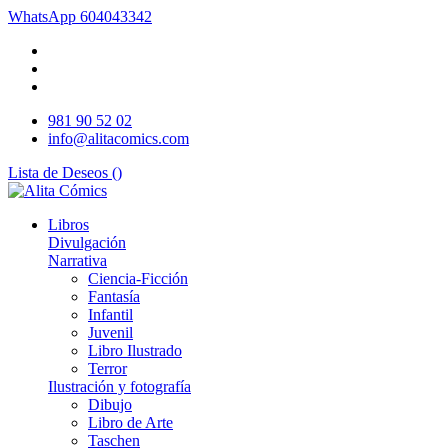
WhatsApp
604043342
981 90 52 02
info@alitacomics.com
Lista de Deseos (
)
Libros
Divulgación
Narrativa
Ciencia-Ficción
Fantasía
Infantil
Juvenil
Libro Ilustrado
Terror
Ilustración y fotografía
Dibujo
Libro de Arte
Taschen