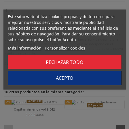
Este sitio web utiliza cookies propias y de terceros para
mejorar nuestros servicios y mostrarle publicidad
Descripción
relacionada con sus preferencias mediante el análisis de
sus hábitos de navegación. Para dar su consentimiento
Elektra, la exasesina convertida en la nueva Daredevil, ha sido reclutada
sobre su uso pulse el botón Acepto.
por El Asombroso Spiderman para evitar que Nueva York se desmorone
durante la Guerra de bandas . Ella es lo único que se interpone en el
Más información
Personalizar cookies
camino de la aniquilación de La Cocina del Infierno a manos de una nueva
y peligrosa pandilla.
RECHAZAR TODO
Detalles del producto
ACEPTO
16 otros productos en la misma categoría:
Agotado
-5%
-5%
-
Agotado
Capitán América vol.8 012
3,33 €
3,50 €