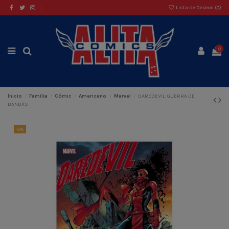
Lista de Deseos (
0
)
0
Inicio
Familia
Cómic
Americano
Marvel
DAREDEVIL: GUERRA DE
BANDAS
-5%