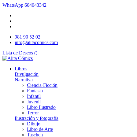
WhatsApp
604043342
981 90 52 02
info@alitacomics.com
Lista de Deseos (
)
Libros
Divulgación
Narrativa
Ciencia-Ficción
Fantasía
Infantil
Juvenil
Libro Ilustrado
Terror
Ilustración y fotografía
Dibujo
Libro de Arte
Taschen