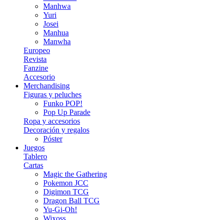
Manhwa
Yuri
Josei
Manhua
Manwha
Europeo
Revista
Fanzine
Accesorio
Merchandising
Figuras y peluches
Funko POP!
Pop Up Parade
Ropa y accesorios
Decoración y regalos
Póster
Juegos
Tablero
Cartas
Magic the Gathering
Pokemon JCC
Digimon TCG
Dragon Ball TCG
Yu-Gi-Oh!
Wixoss