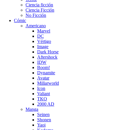
Ciencia ficción
Ciencia Ficción
No Ficción
Cómic
Americano
Marvel
DC
Vértigo
Image
Dark Horse
Aftershock
IDW
Boom!
Dynamite
Avatar
Millarworld
Icon
Valiant
TKO
2000 AD
Manga
Seinen
Shonen
Yaoi