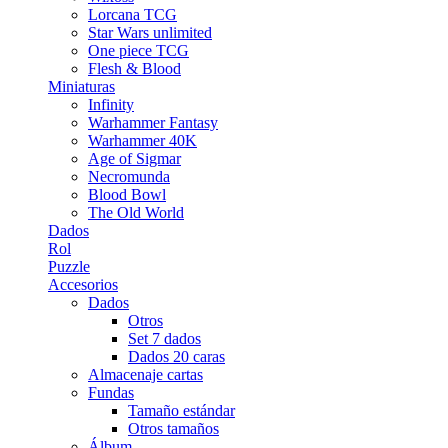
Lorcana TCG
Star Wars unlimited
One piece TCG
Flesh & Blood
Miniaturas
Infinity
Warhammer Fantasy
Warhammer 40K
Age of Sigmar
Necromunda
Blood Bowl
The Old World
Dados
Rol
Puzzle
Accesorios
Dados
Otros
Set 7 dados
Dados 20 caras
Almacenaje cartas
Fundas
Tamaño estándar
Otros tamaños
Álbum