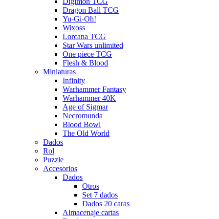
Digimon TCG
Dragon Ball TCG
Yu-Gi-Oh!
Wixoss
Lorcana TCG
Star Wars unlimited
One piece TCG
Flesh & Blood
Miniaturas
Infinity
Warhammer Fantasy
Warhammer 40K
Age of Sigmar
Necromunda
Blood Bowl
The Old World
Dados
Rol
Puzzle
Accesorios
Dados
Otros
Set 7 dados
Dados 20 caras
Almacenaje cartas