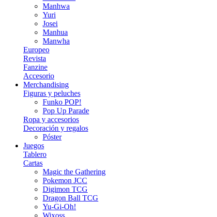
Manhwa
Yuri
Josei
Manhua
Manwha
Europeo
Revista
Fanzine
Accesorio
Merchandising
Figuras y peluches
Funko POP!
Pop Up Parade
Ropa y accesorios
Decoración y regalos
Póster
Juegos
Tablero
Cartas
Magic the Gathering
Pokemon JCC
Digimon TCG
Dragon Ball TCG
Yu-Gi-Oh!
Wixoss