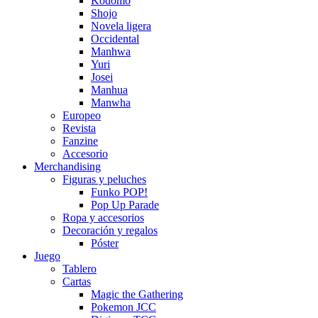
Kodomo
Shojo
Novela ligera
Occidental
Manhwa
Yuri
Josei
Manhua
Manwha
Europeo
Revista
Fanzine
Accesorio
Merchandising
Figuras y peluches
Funko POP!
Pop Up Parade
Ropa y accesorios
Decoración y regalos
Póster
Juego
Tablero
Cartas
Magic the Gathering
Pokemon JCC