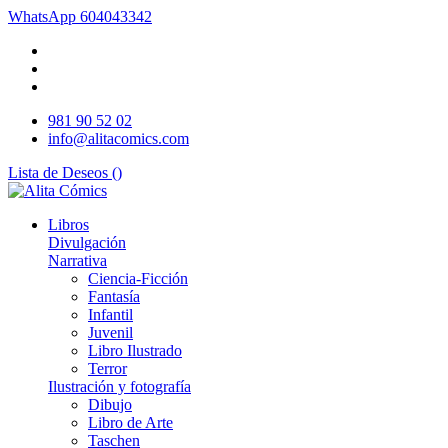
WhatsApp
604043342
981 90 52 02
info@alitacomics.com
Lista de Deseos (
)
Libros
Divulgación
Narrativa
Ciencia-Ficción
Fantasía
Infantil
Juvenil
Libro Ilustrado
Terror
Ilustración y fotografía
Dibujo
Libro de Arte
Taschen