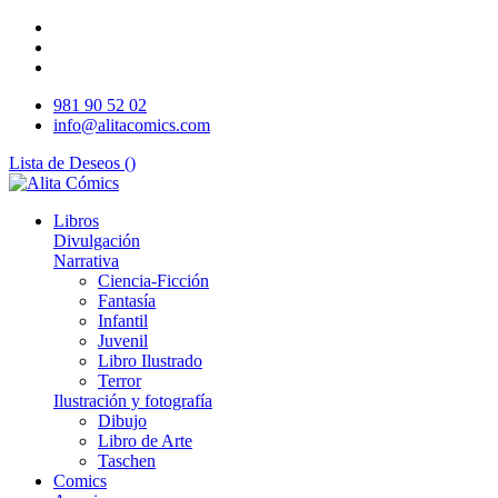
981 90 52 02
info@alitacomics.com
Lista de Deseos (
)
Libros
Divulgación
Narrativa
Ciencia-Ficción
Fantasía
Infantil
Juvenil
Libro Ilustrado
Terror
Ilustración y fotografía
Dibujo
Libro de Arte
Taschen
Comics