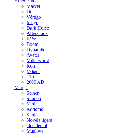
Americano
Marvel
DC
Vértigo
Image
Dark Horse
Aftershock
IDW
Boom!
Dynamite
Avatar
Millarworld
Icon
Valiant
TKO
2000 AD
Manga
Seinen
Shonen
Yaoi
Kodomo
Shojo
Novela ligera
Occidental
Manhwa