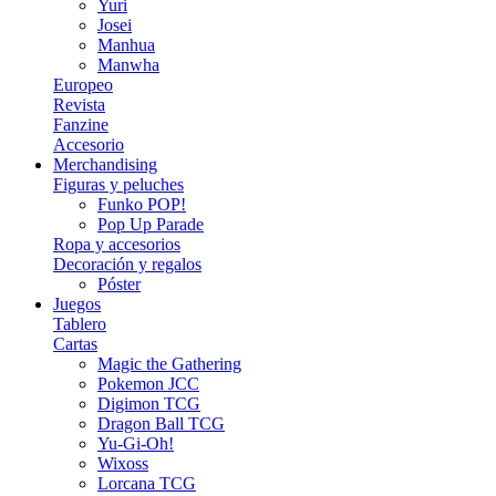
Yuri
Josei
Manhua
Manwha
Europeo
Revista
Fanzine
Accesorio
Merchandising
Figuras y peluches
Funko POP!
Pop Up Parade
Ropa y accesorios
Decoración y regalos
Póster
Juegos
Tablero
Cartas
Magic the Gathering
Pokemon JCC
Digimon TCG
Dragon Ball TCG
Yu-Gi-Oh!
Wixoss
Lorcana TCG