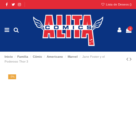
Lista de Deseos (
)
0
Inicio
Familia
Cómic
Americano
Marvel
Jane Foster y el
Poderoso Thor 3
-5%