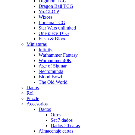
Digimon TCG
Dragon Ball TCG
Yu-Gi-Oh!
Wixoss
Lorcana TCG
Star Wars unlimited
One piece TCG
Flesh & Blood
Miniaturas
Infinity
Warhammer Fantasy
Warhammer 40K
Age of Sigmar
Necromunda
Blood Bowl
The Old World
Dados
Rol
Puzzle
Accesorios
Dados
Otros
Set 7 dados
Dados 20 caras
Almacenaje cartas