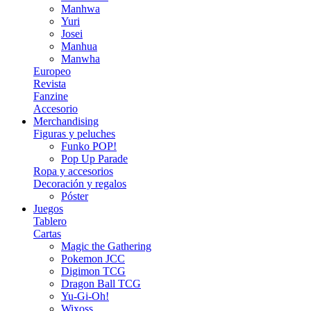
Manhwa
Yuri
Josei
Manhua
Manwha
Europeo
Revista
Fanzine
Accesorio
Merchandising
Figuras y peluches
Funko POP!
Pop Up Parade
Ropa y accesorios
Decoración y regalos
Póster
Juegos
Tablero
Cartas
Magic the Gathering
Pokemon JCC
Digimon TCG
Dragon Ball TCG
Yu-Gi-Oh!
Wixoss