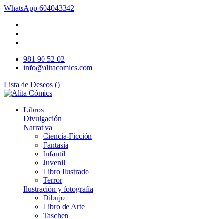
WhatsApp
604043342
981 90 52 02
info@alitacomics.com
Lista de Deseos (
)
Libros
Divulgación
Narrativa
Ciencia-Ficción
Fantasía
Infantil
Juvenil
Libro Ilustrado
Terror
Ilustración y fotografía
Dibujo
Libro de Arte
Taschen