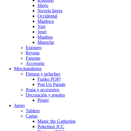
Kodomo
Shojo
Novela ligera
Occidental
Manhwa
Yuri
Josei
Manhua
Manwha
Europeo
Revista
Fanzine
Accesorio
Merchandising
Figuras y peluches
Funko POP!
Pop Up Parade
Ropa y accesorios
Decoración y regalos
Póster
Juego
Tablero
Cartas
Magic the Gathering
Pokemon JCC