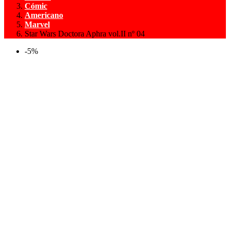
Cómic
Americano
Marvel
Star Wars Doctora Aphra vol.II nº 04
-5%