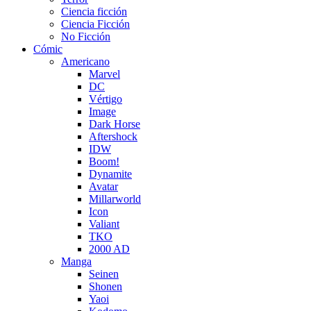
Ciencia ficción
Ciencia Ficción
No Ficción
Cómic
Americano
Marvel
DC
Vértigo
Image
Dark Horse
Aftershock
IDW
Boom!
Dynamite
Avatar
Millarworld
Icon
Valiant
TKO
2000 AD
Manga
Seinen
Shonen
Yaoi