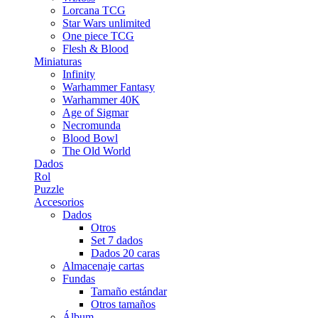
Lorcana TCG
Star Wars unlimited
One piece TCG
Flesh & Blood
Miniaturas
Infinity
Warhammer Fantasy
Warhammer 40K
Age of Sigmar
Necromunda
Blood Bowl
The Old World
Dados
Rol
Puzzle
Accesorios
Dados
Otros
Set 7 dados
Dados 20 caras
Almacenaje cartas
Fundas
Tamaño estándar
Otros tamaños
Álbum