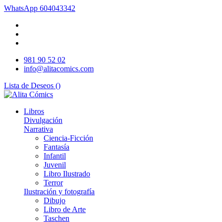
WhatsApp
604043342
981 90 52 02
info@alitacomics.com
Lista de Deseos (
)
Libros
Divulgación
Narrativa
Ciencia-Ficción
Fantasía
Infantil
Juvenil
Libro Ilustrado
Terror
Ilustración y fotografía
Dibujo
Libro de Arte
Taschen