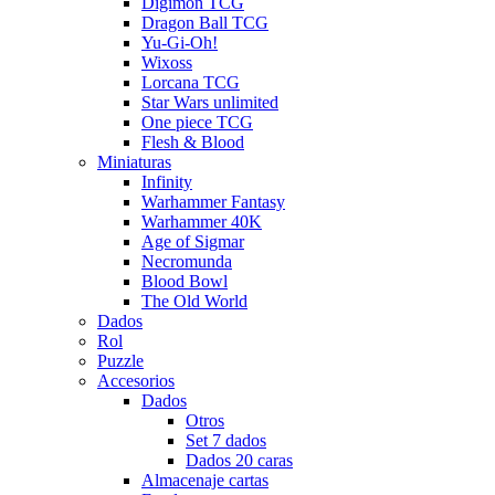
Digimon TCG
Dragon Ball TCG
Yu-Gi-Oh!
Wixoss
Lorcana TCG
Star Wars unlimited
One piece TCG
Flesh & Blood
Miniaturas
Infinity
Warhammer Fantasy
Warhammer 40K
Age of Sigmar
Necromunda
Blood Bowl
The Old World
Dados
Rol
Puzzle
Accesorios
Dados
Otros
Set 7 dados
Dados 20 caras
Almacenaje cartas