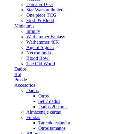
Lorcana TCG
Star Wars unlimited
One piece TCG
Flesh & Blood
Miniaturas
Infinity
Warhammer Fantasy
Warhammer 40K
Age of Sigmar
Necromunda
Blood Bowl
The Old World
Dados
Rol
Puzzle
Accesorios
Dados
Otros
Set 7 dados
Dados 20 caras
Almacenaje cartas
Fundas
Tamaño estándar
Otros tamaños
Álbum