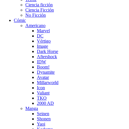
Ciencia ficción
Ciencia Ficción
No Ficción
Cómic
Americano
Marvel
DC
Vértigo
Image
Dark Horse
Aftershock
IDW
Boom!
Dynamite
Avatar
Millarworld
Icon
Valiant
TKO
2000 AD
Manga
Seinen
Shonen
Yaoi