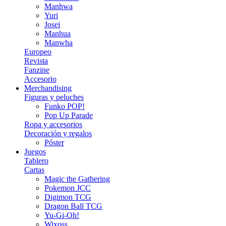
Manhwa
Yuri
Josei
Manhua
Manwha
Europeo
Revista
Fanzine
Accesorio
Merchandising
Figuras y peluches
Funko POP!
Pop Up Parade
Ropa y accesorios
Decoración y regalos
Póster
Juegos
Tablero
Cartas
Magic the Gathering
Pokemon JCC
Digimon TCG
Dragon Ball TCG
Yu-Gi-Oh!
Wixoss