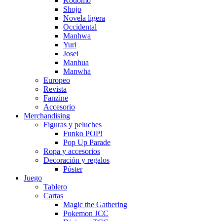
Kodomo
Shojo
Novela ligera
Occidental
Manhwa
Yuri
Josei
Manhua
Manwha
Europeo
Revista
Fanzine
Accesorio
Merchandising
Figuras y peluches
Funko POP!
Pop Up Parade
Ropa y accesorios
Decoración y regalos
Póster
Juego
Tablero
Cartas
Magic the Gathering
Pokemon JCC