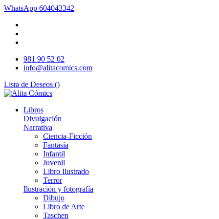
WhatsApp
604043342
981 90 52 02
info@alitacomics.com
Lista de Deseos (
)
Libros
Divulgación
Narrativa
Ciencia-Ficción
Fantasía
Infantil
Juvenil
Libro Ilustrado
Terror
Ilustración y fotografía
Dibujo
Libro de Arte
Taschen