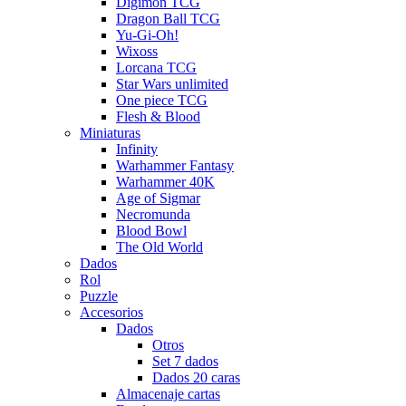
Digimon TCG
Dragon Ball TCG
Yu-Gi-Oh!
Wixoss
Lorcana TCG
Star Wars unlimited
One piece TCG
Flesh & Blood
Miniaturas
Infinity
Warhammer Fantasy
Warhammer 40K
Age of Sigmar
Necromunda
Blood Bowl
The Old World
Dados
Rol
Puzzle
Accesorios
Dados
Otros
Set 7 dados
Dados 20 caras
Almacenaje cartas