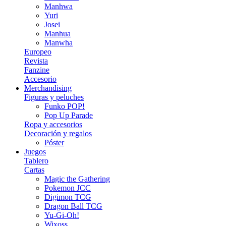
Manhwa
Yuri
Josei
Manhua
Manwha
Europeo
Revista
Fanzine
Accesorio
Merchandising
Figuras y peluches
Funko POP!
Pop Up Parade
Ropa y accesorios
Decoración y regalos
Póster
Juegos
Tablero
Cartas
Magic the Gathering
Pokemon JCC
Digimon TCG
Dragon Ball TCG
Yu-Gi-Oh!
Wixoss