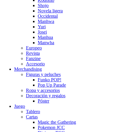
Kodomo
Shojo
Novela ligera
Occidental
Manhwa
Yuri
Josei
Manhua
Manwha
Europeo
Revista
Fanzine
Accesorio
Merchandising
Figuras y peluches
Funko POP!
Pop Up Parade
Ropa y accesorios
Decoración y regalos
Póster
Juego
Tablero
Cartas
Magic the Gathering
Pokemon JCC