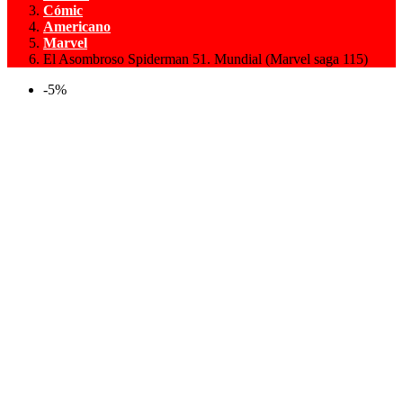
Cómic
Americano
Marvel
El Asombroso Spiderman 51. Mundial (Marvel saga 115)
-5%