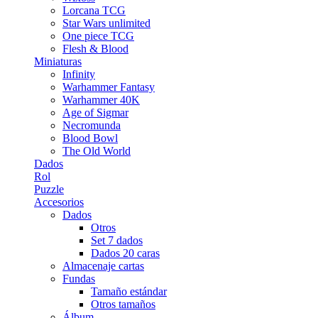
Lorcana TCG
Star Wars unlimited
One piece TCG
Flesh & Blood
Miniaturas
Infinity
Warhammer Fantasy
Warhammer 40K
Age of Sigmar
Necromunda
Blood Bowl
The Old World
Dados
Rol
Puzzle
Accesorios
Dados
Otros
Set 7 dados
Dados 20 caras
Almacenaje cartas
Fundas
Tamaño estándar
Otros tamaños
Álbum