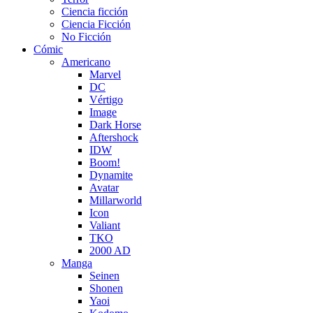
Ciencia ficción
Ciencia Ficción
No Ficción
Cómic
Americano
Marvel
DC
Vértigo
Image
Dark Horse
Aftershock
IDW
Boom!
Dynamite
Avatar
Millarworld
Icon
Valiant
TKO
2000 AD
Manga
Seinen
Shonen
Yaoi