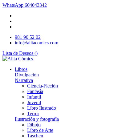
WhatsApp
604043342
981 90 52 02
info@alitacomics.com
Lista de Deseos (
)
Libros
Divulgación
Narrativa
Ciencia-Ficción
Fantasía
Infantil
Juvenil
Libro Ilustrado
Terror
Ilustración y fotografía
Dibujo
Libro de Arte
Taschen