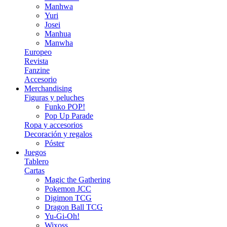
Manhwa
Yuri
Josei
Manhua
Manwha
Europeo
Revista
Fanzine
Accesorio
Merchandising
Figuras y peluches
Funko POP!
Pop Up Parade
Ropa y accesorios
Decoración y regalos
Póster
Juegos
Tablero
Cartas
Magic the Gathering
Pokemon JCC
Digimon TCG
Dragon Ball TCG
Yu-Gi-Oh!
Wixoss