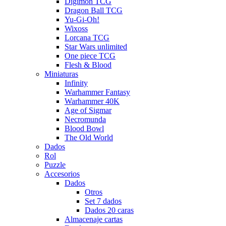
Digimon TCG
Dragon Ball TCG
Yu-Gi-Oh!
Wixoss
Lorcana TCG
Star Wars unlimited
One piece TCG
Flesh & Blood
Miniaturas
Infinity
Warhammer Fantasy
Warhammer 40K
Age of Sigmar
Necromunda
Blood Bowl
The Old World
Dados
Rol
Puzzle
Accesorios
Dados
Otros
Set 7 dados
Dados 20 caras
Almacenaje cartas