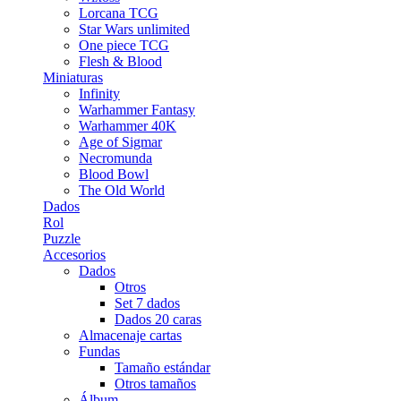
Lorcana TCG
Star Wars unlimited
One piece TCG
Flesh & Blood
Miniaturas
Infinity
Warhammer Fantasy
Warhammer 40K
Age of Sigmar
Necromunda
Blood Bowl
The Old World
Dados
Rol
Puzzle
Accesorios
Dados
Otros
Set 7 dados
Dados 20 caras
Almacenaje cartas
Fundas
Tamaño estándar
Otros tamaños
Álbum