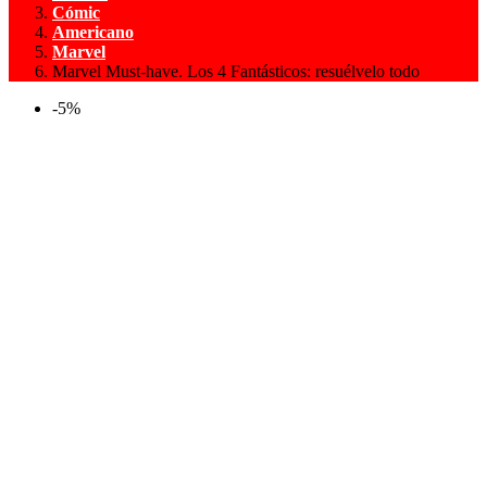
Cómic
Americano
Marvel
Marvel Must-have. Los 4 Fantásticos: resuélvelo todo
-5%