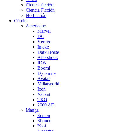
Ciencia ficción
Ciencia Ficción
No Ficción
Cómic
Americano
Marvel
DC
Vértigo
Image
Dark Horse
Aftershock
IDW
Boom!
Dynamite
Avatar
Millarworld
Icon
Valiant
TKO
2000 AD
Manga
Seinen
Shonen
Yaoi