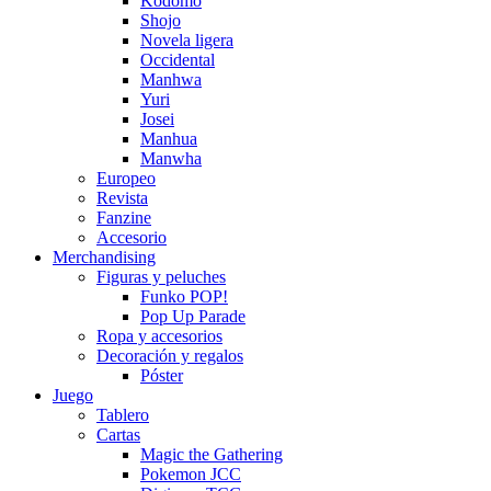
Kodomo
Shojo
Novela ligera
Occidental
Manhwa
Yuri
Josei
Manhua
Manwha
Europeo
Revista
Fanzine
Accesorio
Merchandising
Figuras y peluches
Funko POP!
Pop Up Parade
Ropa y accesorios
Decoración y regalos
Póster
Juego
Tablero
Cartas
Magic the Gathering
Pokemon JCC