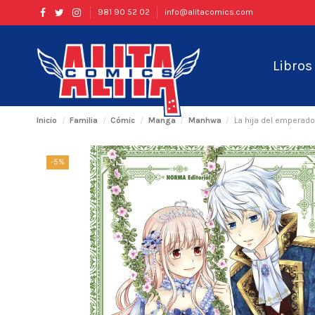
981 90 52 02
info@alitacomics.com
Libro
Inicio
Familia
Cómic
Manga
Manhwa
La hija del emperado
-5%