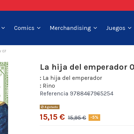
s
Comics
Merchandising
Juegos
r 07
La hija del emperador 
:
La hija del emperador
:
Rino
Referencia
9788467965254
Agotado
15,15 €
15,95 €
-5%