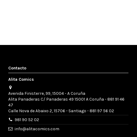
Contacto
Alita Comics
Avenida Finisterre, 99, 15004 - A Coruña
Alita Panaderas C/ Panaderas 49 15001 A Coruña - 881 91 46
47
Calle Nova de Abaixo 2, 15706 - Santiago - 881 97 56 02
981 90 52 02
info@alitacomics.com