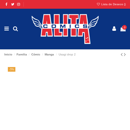
Lista de Deseos (
)
0
Inicio
Familia
Cómic
Manga
Usagi drop 2
-5%