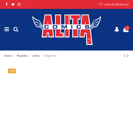
Lista de Deseos (
)
0
Inicio
Familia
Libro
Vírgenes
-5%