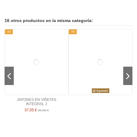
16 otros productos en la misma categoría:
-5%
-5%
Agotado
JAPONES EN VIÑETAS
INTEGRAL 2
37,05 €
39,00 €
-5%
-5%
-5%
-5%
-5%
-5%
-5%
-5%
-5%
-5%
-5%
-5%
-5%
-5%