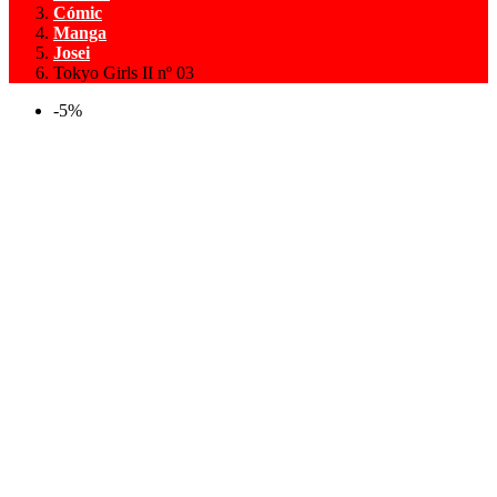
Cómic
Manga
Josei
Tokyo Girls II nº 03
-5%