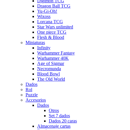
Digimon TCG
Dragon Ball TCG
Yu-Gi-Oh!
Wixoss
Lorcana TCG
Star Wars unlimited
One piece TCG
Flesh & Blood
Miniaturas
Infinity
Warhammer Fantasy
Warhammer 40K
Age of Sigmar
Necromunda
Blood Bowl
The Old World
Dados
Rol
Puzzle
Accesorios
Dados
Otros
Set 7 dados
Dados 20 caras
Almacenaje cartas