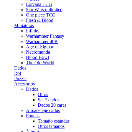
Lorcana TCG
Star Wars unlimited
One piece TCG
Flesh & Blood
Miniaturas
Infinity
Warhammer Fantasy
Warhammer 40K
Age of Sigmar
Necromunda
Blood Bowl
The Old World
Dados
Rol
Puzzle
Accesorios
Dados
Otros
Set 7 dados
Dados 20 caras
Almacenaje cartas
Fundas
Tamaño estándar
Otros tamaños
Álbum