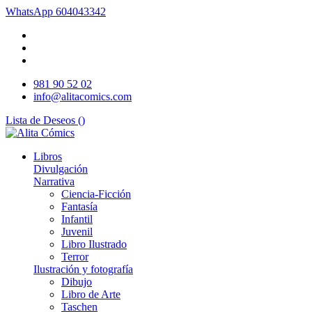
WhatsApp
604043342
981 90 52 02
info@alitacomics.com
Lista de Deseos (
)
Libros
Divulgación
Narrativa
Ciencia-Ficción
Fantasía
Infantil
Juvenil
Libro Ilustrado
Terror
Ilustración y fotografía
Dibujo
Libro de Arte
Taschen