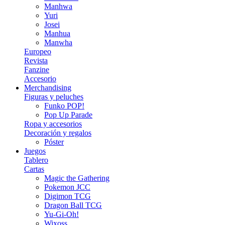
Manhwa
Yuri
Josei
Manhua
Manwha
Europeo
Revista
Fanzine
Accesorio
Merchandising
Figuras y peluches
Funko POP!
Pop Up Parade
Ropa y accesorios
Decoración y regalos
Póster
Juegos
Tablero
Cartas
Magic the Gathering
Pokemon JCC
Digimon TCG
Dragon Ball TCG
Yu-Gi-Oh!
Wixoss