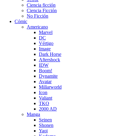
Ciencia ficción
Ciencia Ficción
No Ficción
Cómic
Americano
Marvel
DC
Vértigo
Image
Dark Horse
Aftershock
IDW
Boom!
Dynamite
Avatar
Millarworld
Icon
Valiant
TKO
2000 AD
Manga
Seinen
Shonen
Yaoi