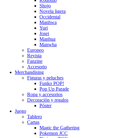
Kodomo
Shojo
Novela ligera
Occidental
Manhwa
Yuri
Josei
Manhua
Manwha
Europeo
Revista
Fanzine
Accesorio
Merchandising
Figuras y peluches
Funko POP!
Pop Up Parade
Ropa y accesorios
Decoración y regalos
Póster
Juego
Tablero
Cartas
Magic the Gathering
Pokemon JCC