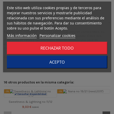
Este sitio web utiliza cookies propias y de terceros para
mejorar nuestros servicios y mostrarle publicidad
relacionada con sus preferencias mediante el análisis de
Descripción
sus hábitos de navegación. Para dar su consentimiento
sobre su uso pulse el botón Acepto.
Eight es un investigador de lo más intelectual, pero en cambio Mike, su
Más información
Personalizar cookies
compañero, es un gato calicó impulsivo y de gran corazón. Estos dos
detectives de valores tan diferentes deberán resolver una serie de
misterios relacionados con el despertar de los instintos animales.
RECHAZAR TODO
Descubre esta apasionante historia policíaca y de acción gatuna!
Detalles del producto
ACEPTO
16 otros productos en la misma categoría:
-5%
-5%
-
Consultar disponibilidad
Sweetness & Lightning nº 11/12
9,03 €
9,50 €