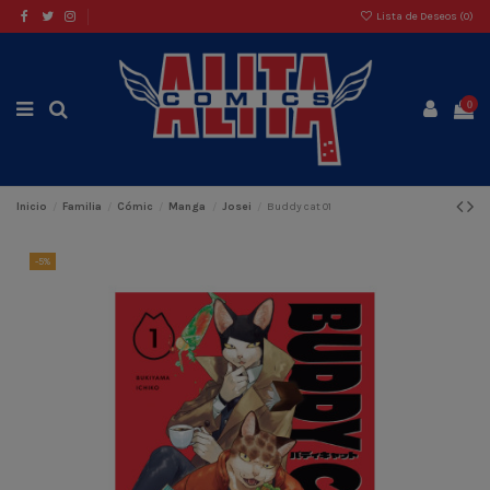
Lista de Deseos (
0
)
0
Inicio
Familia
Cómic
Manga
Josei
Buddy cat 01
-5%