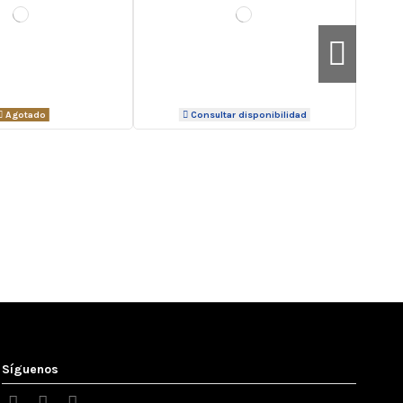
Agotado
Consultar disponibilidad
-5%
-5%
Síguenos