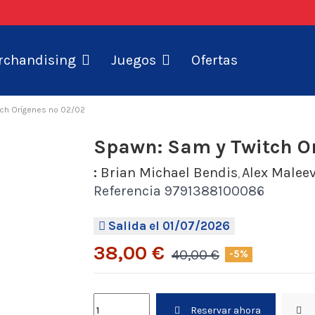
Ofertas
rchandising
Juegos
ch Orígenes nº 02/02
Spawn: Sam y Twitch O
:
Brian Michael Bendis
Alex Malee
,
Referencia
9791388100086
Salida el 01/07/2026
38,00 €
40,00 €
-5%
Reservar ahora