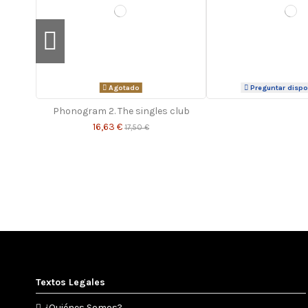
Agotado
Preguntar dispo
Phonogram 2. The singles club
16,63 €
17,50 €
-5%
-5%
-5%
-5%
-5%
Textos Legales
¿Quiénes Somos?