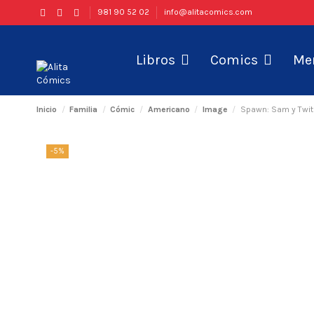
981 90 52 02
info@alitacomics.com
Libros
Comics
Me
Inicio
Familia
Cómic
Americano
Image
Spawn: Sam y Twit
-5%