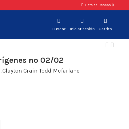
Lista de Deseos (
)
Buscar
Iniciar sesión
Carrito
rígenes nº 02/02
v
Clayton Crain
Todd Mcfarlane
,
,