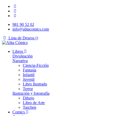
981 90 52 02
info@alitacomics.com
Lista de Deseos (
)
Libros
Divulgación
Narrativa
Ciencia-Ficción
Fantasía
Infantil
Juvenil
Libro Ilustrado
Terror
Ilustración y fotografía
Dibujo
Libro de Arte
Taschen
Comics