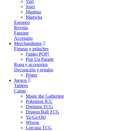
Yuri
Josei
Manhua
Manwha
Europeo
Revista
Fanzine
Accesorio
Merchandising
Figuras y peluches
Funko POP!
Pop Up Parade
Ropa y accesorios
Decoración y regalos
Póster
Juegos
Tablero
Cartas
Magic the Gathering
Pokemon JCC
Digimon TCG
Dragon Ball TCG
Yu-Gi-Oh!
Wixoss
Lorcana TCG