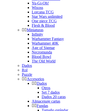
Yu-Gi-Oh!
Wixoss
Lorcana TCG
Star Wars unlimited
One piece TCG
Flesh & Blood
Miniaturas
Infinity
Warhammer Fantasy
Warhammer 40K
Age of Sigmar
Necromunda
Blood Bowl
The Old World
Dados
Rol
Puzzle
Accesorios
Dados
Otros
Set 7 dados
Dados 20 caras
Almacenaje cartas
Fundas
Tamaño estándar