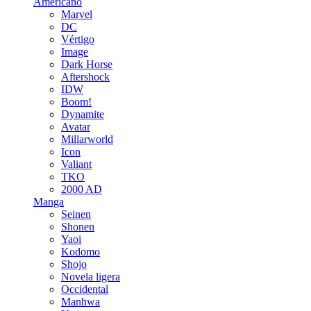
Americano
Marvel
DC
Vértigo
Image
Dark Horse
Aftershock
IDW
Boom!
Dynamite
Avatar
Millarworld
Icon
Valiant
TKO
2000 AD
Manga
Seinen
Shonen
Yaoi
Kodomo
Shojo
Novela ligera
Occidental
Manhwa