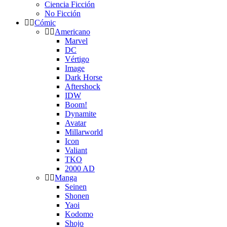
Ciencia Ficción
No Ficción
Cómic
Americano
Marvel
DC
Vértigo
Image
Dark Horse
Aftershock
IDW
Boom!
Dynamite
Avatar
Millarworld
Icon
Valiant
TKO
2000 AD
Manga
Seinen
Shonen
Yaoi
Kodomo
Shojo