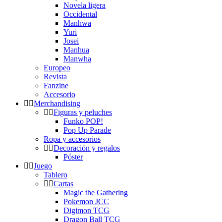
Novela ligera
Occidental
Manhwa
Yuri
Josei
Manhua
Manwha
Europeo
Revista
Fanzine
Accesorio
Merchandising
Figuras y peluches
Funko POP!
Pop Up Parade
Ropa y accesorios
Decoración y regalos
Póster
Juego
Tablero
Cartas
Magic the Gathering
Pokemon JCC
Digimon TCG
Dragon Ball TCG