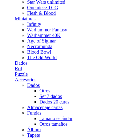
Star Wars unlimited
One piece TCG
Flesh & Blood
Miniaturas
Infinity
Warhammer Fantasy
Warhammer 40K
Age of Sigmar
Necromunda
Blood Bowl
The Old World
Dados
Rol
Puzzle
Accesorios
Dados
Otros
Set 7 dados
Dados 20 caras
Almacenaje cartas
Fundas
Tamaño estándar
Otros tamaños
Álbum
Tapete