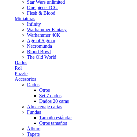
Star Wars unlimited
One piece TCG
Flesh & Blood
Miniaturas
Infinity
Warhammer Fantasy
Warhammer 40K
Age of Sigmar
Necromunda
Blood Bowl
The Old World
Dados
Rol
Puzzle
Accesorios
Dados
Otros
Set 7 dados
Dados 20 caras
Almacenaje cartas
Fundas
Tamaño estándar
Otros tamaños
Álbum
Tapete