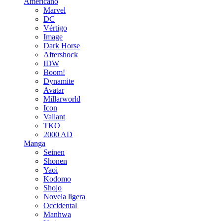
Americano
Marvel
DC
Vértigo
Image
Dark Horse
Aftershock
IDW
Boom!
Dynamite
Avatar
Millarworld
Icon
Valiant
TKO
2000 AD
Manga
Seinen
Shonen
Yaoi
Kodomo
Shojo
Novela ligera
Occidental
Manhwa