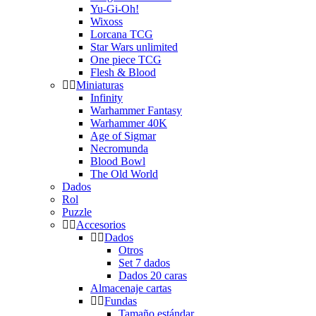
Yu-Gi-Oh!
Wixoss
Lorcana TCG
Star Wars unlimited
One piece TCG
Flesh & Blood
Miniaturas
Infinity
Warhammer Fantasy
Warhammer 40K
Age of Sigmar
Necromunda
Blood Bowl
The Old World
Dados
Rol
Puzzle
Accesorios
Dados
Otros
Set 7 dados
Dados 20 caras
Almacenaje cartas
Fundas
Tamaño estándar