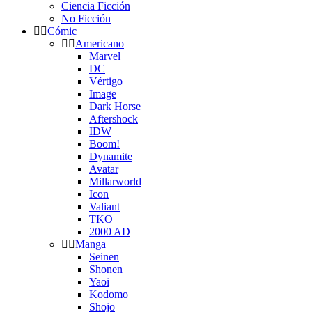
Ciencia Ficción
No Ficción
Cómic
Americano
Marvel
DC
Vértigo
Image
Dark Horse
Aftershock
IDW
Boom!
Dynamite
Avatar
Millarworld
Icon
Valiant
TKO
2000 AD
Manga
Seinen
Shonen
Yaoi
Kodomo
Shojo