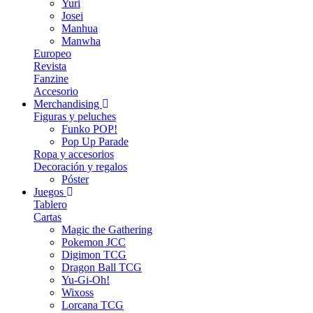
Yuri
Josei
Manhua
Manwha
Europeo
Revista
Fanzine
Accesorio
Merchandising
Figuras y peluches
Funko POP!
Pop Up Parade
Ropa y accesorios
Decoración y regalos
Póster
Juegos
Tablero
Cartas
Magic the Gathering
Pokemon JCC
Digimon TCG
Dragon Ball TCG
Yu-Gi-Oh!
Wixoss
Lorcana TCG