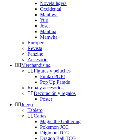
Novela ligera
Occidental
Manhwa
Yuri
Josei
Manhua
Manwha
Europeo
Revista
Fanzine
Accesorio
Merchandising
Figuras y peluches
Funko POP!
Pop Up Parade
Ropa y accesorios
Decoración y regalos
Póster
Juego
Tablero
Cartas
Magic the Gathering
Pokemon JCC
Digimon TCG
Dragon Ball TCG