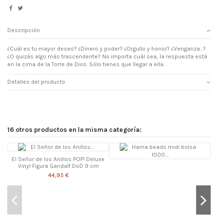
Descripción
¿Cuál es tu mayor deseo? ¿Dinero y poder? ¿Orgullo y honor? ¿Venganza...?
¿O quizás algo más trascendente? No importa cuál sea, la respuesta está
en la cima de la Torre de Dios. Sólo tienes que llegar a ella.
Detalles del producto
16 otros productos en la misma categoría:
-
El Señor de los Anillos POP! Deluxe
Vinyl Figura Gandalf DoD 9 cm
44,95 €