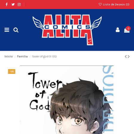
Lista de Deseos (
0
)
0
Inicio
Familia
Tower of god 01 (15)
-5%