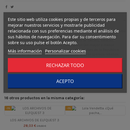
Este sitio web utiliza cookies propias y de terceros para
Descripción
mejorar nuestros servicios y mostrarle publicidad
relacionada con sus preferencias mediante el análisis de
¿Quién robó los planos de la Estrella de la Muerte? ¿Qué droide se convirtió
en un despiadado cazarrecompensas? ¿Quién puede respirar tanto en
sus hábitos de navegación. Para dar su consentimiento
tierra como bajo el agua? La galaxia está repleta de héroes, villanos,
sobre su uso pulse el botón Acepto.
alienígenas y androides. Todos ellos participaron (en mayor o menor
medida) en los relevantes sucesos de los últimos días de la República
Más información
Personalizar cookies
Galáctica, en las batallas de las Guerras Clon, la desesperada rebelión
contra el Imperio y el ascenso de la Primera Orden.
RECHAZAR TODO
Detalles del producto
ACEPTO
16 otros productos en la misma categoría:
-5%
-5%
-
LOS ARCHIVOS DE ELFQUEST 3
28,03 €
29,50 €