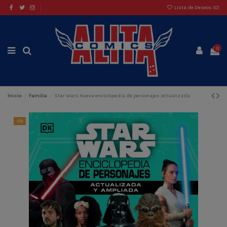
Lista de Deseos (
0
)
0
Inicio
Familia
Star Wars Nueva enciclopedia de personajes actualizada
-5%