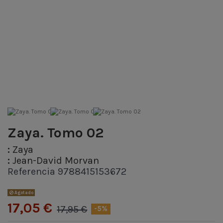
Zaya. Tomo 02
:
Zaya
:
Jean-David Morvan
Referencia
9788415153672
Agotado
17,05 €
17,95 €
-5%