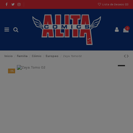
Lista de Deseos (
0
)
0
Inicio
Familia
Cómic
Europeo
Zaya. Tomo 02
-5%