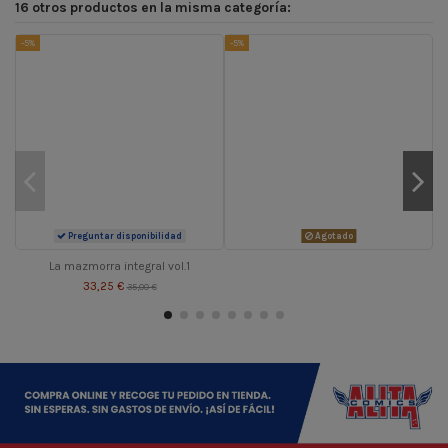
16 otros productos en la misma categoría:
-5%
-5%
-
Preguntar disponibilidad
Agotado
La mazmorra integral vol.1
33,25 €
35,00 €