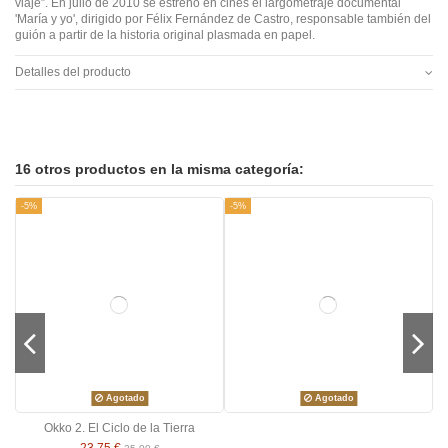
viaje”. En julio de 2010 se estrenó en cines el largometraje documental
'María y yo', dirigido por Félix Fernández de Castro, responsable también del
guión a partir de la historia original plasmada en papel.
Detalles del producto
16 otros productos en la misma categoría:
-5%
-5%
Agotado
Agotado
Okko 2. El Ciclo de la Tierra
23,75 €