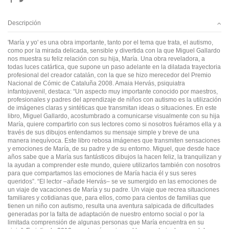
Descripción
'María y yo' es una obra importante, tanto por el tema que trata, el autismo,
como por la mirada delicada, sensible y divertida con la que Miguel Gallardo
nos muestra su feliz relación con su hija, María. Una obra reveladora, a
todas luces catártica, que supone un paso adelante en la dilatada trayectoria
profesional del creador catalán, con la que se hizo merecedor del Premio
Nacional de Cómic de Cataluña 2008. Amaia Hervás, psiquiatra
infantojuvenil, destaca: “Un aspecto muy importante conocido por maestros,
profesionales y padres del aprendizaje de niños con autismo es la utilización
de imágenes claras y sintéticas que transmitan ideas o situaciones. En este
libro, Miguel Gallardo, acostumbrado a comunicarse visualmente con su hija
María, quiere compartirlo con sus lectores como si nosotros fuéramos ella y a
través de sus dibujos entendamos su mensaje simple y breve de una
manera inequívoca. Este libro rebosa imágenes que transmiten sensaciones
y emociones de María, de su padre y de su entorno. Miguel, que desde hace
años sabe que a María sus fantásticos dibujos la hacen feliz, la tranquilizan y
la ayudan a comprender este mundo, quiere utilizarlos también con nosotros
para que compartamos las emociones de María hacia él y sus seres
queridos”. “El lector –añade Hervás– se ve sumergido en las emociones de
un viaje de vacaciones de María y su padre. Un viaje que recrea situaciones
familiares y cotidianas que, para ellos, como para cientos de familias que
tienen un niño con autismo, resulta una aventura salpicada de dificultades
generadas por la falta de adaptación de nuestro entorno social o por la
limitada comprensión de algunas personas que María encuentra en su