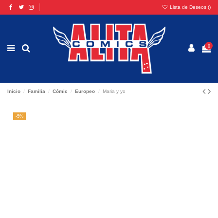
Lista de Deseos (
)
0
Inicio
Familia
Cómic
Europeo
Maria y yo
-5%