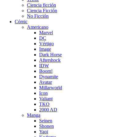
Ciencia ficción
Ciencia Ficción
No Ficción
Cómic
Americano
Marvel
DC
Vértigo
Image
Dark Horse
Aftershock
IDW
Boom!
Dynamite
Avatar
Millarworld
Icon
Valiant
TKO
2000 AD
Manga
Seinen
Shonen
Yaoi