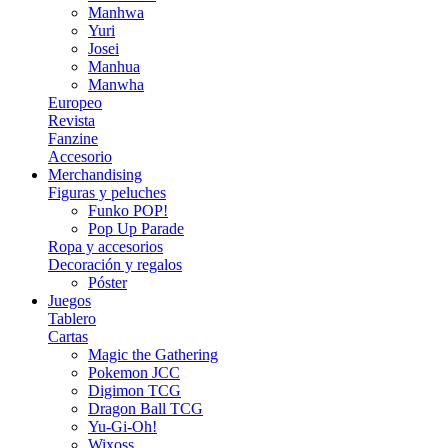
Manhwa
Yuri
Josei
Manhua
Manwha
Europeo
Revista
Fanzine
Accesorio
Merchandising
Figuras y peluches
Funko POP!
Pop Up Parade
Ropa y accesorios
Decoración y regalos
Póster
Juegos
Tablero
Cartas
Magic the Gathering
Pokemon JCC
Digimon TCG
Dragon Ball TCG
Yu-Gi-Oh!
Wixoss