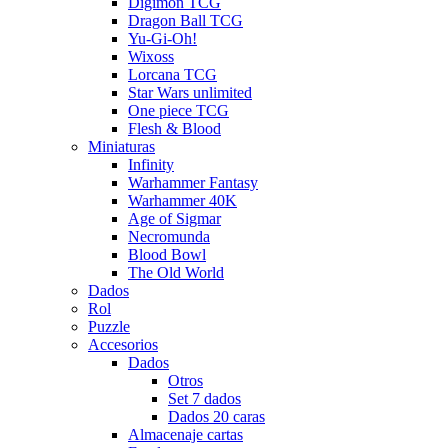
Digimon TCG
Dragon Ball TCG
Yu-Gi-Oh!
Wixoss
Lorcana TCG
Star Wars unlimited
One piece TCG
Flesh & Blood
Miniaturas
Infinity
Warhammer Fantasy
Warhammer 40K
Age of Sigmar
Necromunda
Blood Bowl
The Old World
Dados
Rol
Puzzle
Accesorios
Dados
Otros
Set 7 dados
Dados 20 caras
Almacenaje cartas