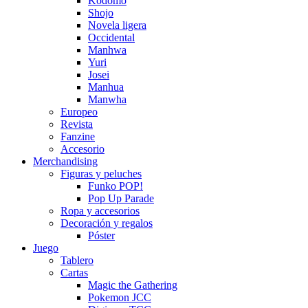
Kodomo
Shojo
Novela ligera
Occidental
Manhwa
Yuri
Josei
Manhua
Manwha
Europeo
Revista
Fanzine
Accesorio
Merchandising
Figuras y peluches
Funko POP!
Pop Up Parade
Ropa y accesorios
Decoración y regalos
Póster
Juego
Tablero
Cartas
Magic the Gathering
Pokemon JCC