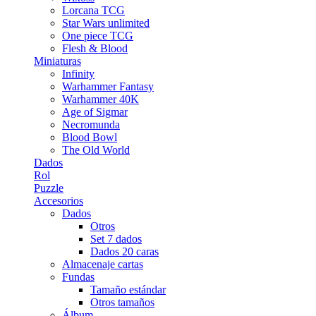
Lorcana TCG
Star Wars unlimited
One piece TCG
Flesh & Blood
Miniaturas
Infinity
Warhammer Fantasy
Warhammer 40K
Age of Sigmar
Necromunda
Blood Bowl
The Old World
Dados
Rol
Puzzle
Accesorios
Dados
Otros
Set 7 dados
Dados 20 caras
Almacenaje cartas
Fundas
Tamaño estándar
Otros tamaños
Álbum