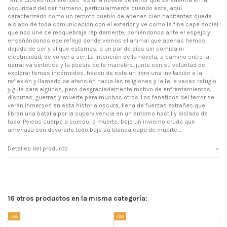
“Ante dioses indiferentes” es una novela de terror que se adentra en la
oscuridad del ser humano, particularmente cuando este, aquí
caracterizado como un remoto pueblo de apenas cien habitantes queda
aislado de toda comunicación con el exterior y ve como la fina capa social
que nos une se resquebraja rápidamente, poniéndonos ante el espejo y
enseñándonos ese reflejo donde vemos el animal que apenas hemos
dejado de ser y al que estamos, a un par de días sin comida ni
electricidad, de volver a ser. La intención de la novela, a camino entre la
narrativa sintética y la poesía de lo macabro, junto con su voluntad de
explorar temas incómodos, hacen de este un libro una invitación a la
reflexión y llamado de atención hacia las religiones y la fe, a veces refugio
y guía para algunos, pero desgraciadamente motivo de enfrentamientos,
disputas, guerras y muerte para muchos otros. Los fanáticos del terror se
verán inmersos en esta historia oscura, llena de fuerzas extrañas que
libran una batalla por la supervivencia en un entorno hostil y aislado de
todo. Peleas cuerpo a cuerpo, a muerte, bajo un invierno crudo que
amenaza con devorarlo todo bajo su blanca capa de muerte...
Detalles del producto
16 otros productos en la misma categoría:
-5%
-5%