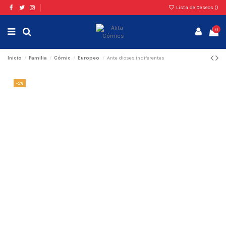
Lista de Deseos (
)
0
Inicio
Familia
Cómic
Europeo
Ante dioses indiferentes
-5%