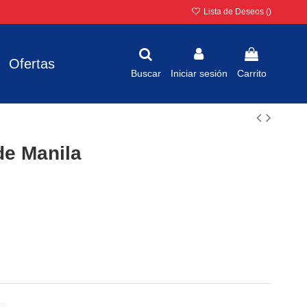
Lista de Deseos (
)
Ofertas
Buscar
Iniciar sesión
Carrito
de Manila