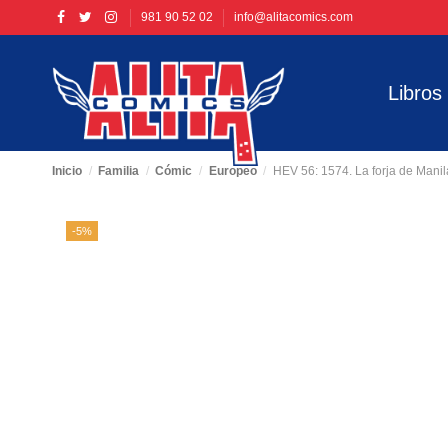
981 90 52 02
info@alitacomics.com
Libros
Inicio
Familia
Cómic
Europeo
HEV 56: 1574. La forja de Manil
-5%