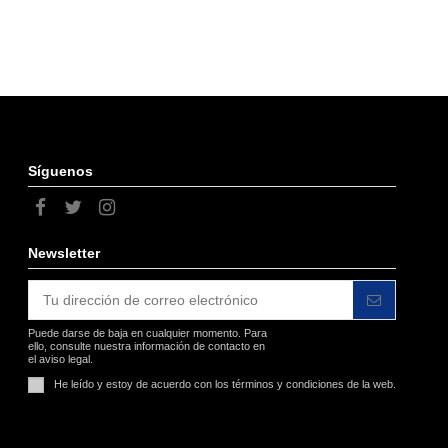
Síguenos
Agotado
Consultar disponibilidad
Agotado
Newsletter
Puede darse de baja en cualquier momento. Para
ello, consulte nuestra información de contacto en
el aviso legal.
He leído y estoy de acuerdo con los
términos y condiciones
de la web.