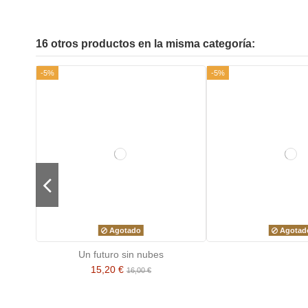
16 otros productos en la misma categoría:
-5%
-5%
Agotado
Agotad
Un futuro sin nubes
15,20 €
16,00 €
-5%
-5%
-5%
-5%
-5%