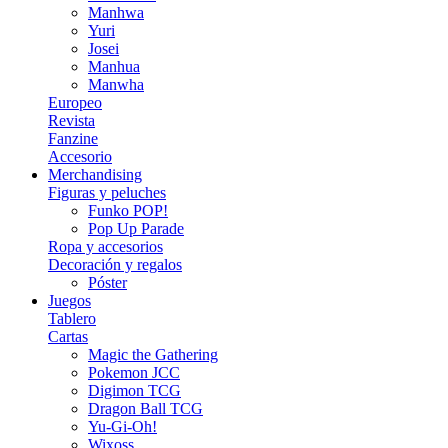
Manhwa
Yuri
Josei
Manhua
Manwha
Europeo
Revista
Fanzine
Accesorio
Merchandising
Figuras y peluches
Funko POP!
Pop Up Parade
Ropa y accesorios
Decoración y regalos
Póster
Juegos
Tablero
Cartas
Magic the Gathering
Pokemon JCC
Digimon TCG
Dragon Ball TCG
Yu-Gi-Oh!
Wixoss