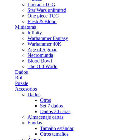
Lorcana TCG
Star Wars unlimited
One piece TCG
Flesh & Blood
Miniaturas
Infinity
Warhammer Fantasy
Warhammer 40K
Age of Sigmar
Necromunda
Blood Bowl
The Old World
Dados
Rol
Puzzle
Accesorios
Dados
Otros
Set 7 dados
Dados 20 caras
Almacenaje cartas
Fundas
Tamaño estándar
Otros tamaños
Álbum