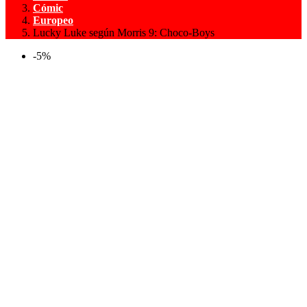
Cómic
Europeo
Lucky Luke según Morris 9: Choco-Boys
-5%