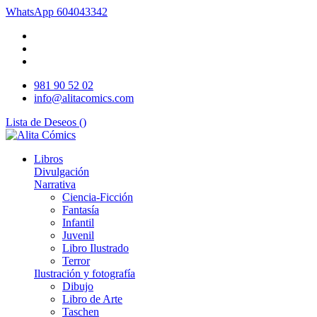
WhatsApp
604043342
981 90 52 02
info@alitacomics.com
Lista de Deseos (
)
Libros
Divulgación
Narrativa
Ciencia-Ficción
Fantasía
Infantil
Juvenil
Libro Ilustrado
Terror
Ilustración y fotografía
Dibujo
Libro de Arte
Taschen