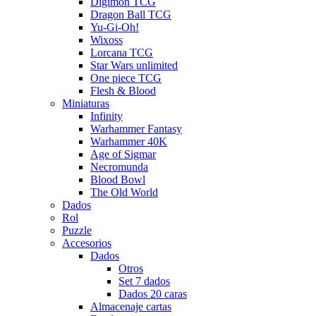
Digimon TCG
Dragon Ball TCG
Yu-Gi-Oh!
Wixoss
Lorcana TCG
Star Wars unlimited
One piece TCG
Flesh & Blood
Miniaturas
Infinity
Warhammer Fantasy
Warhammer 40K
Age of Sigmar
Necromunda
Blood Bowl
The Old World
Dados
Rol
Puzzle
Accesorios
Dados
Otros
Set 7 dados
Dados 20 caras
Almacenaje cartas