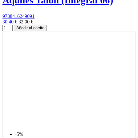
Aquiles Talón (Integral 06)
9788416249091
30,40 €
32,00 €
Añadir al carrito
-5%