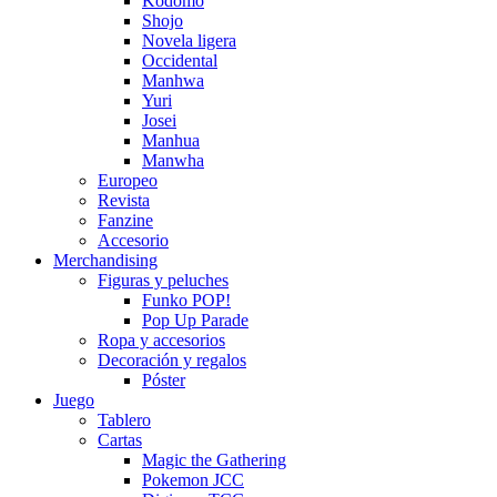
Kodomo
Shojo
Novela ligera
Occidental
Manhwa
Yuri
Josei
Manhua
Manwha
Europeo
Revista
Fanzine
Accesorio
Merchandising
Figuras y peluches
Funko POP!
Pop Up Parade
Ropa y accesorios
Decoración y regalos
Póster
Juego
Tablero
Cartas
Magic the Gathering
Pokemon JCC