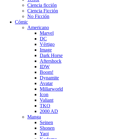
Ciencia ficción
Ciencia Ficción
No Ficción
Cómic
Americano
Marvel
DC
Vértigo
Image
Dark Horse
Aftershock
IDW
Boom!
Dynamite
Avatar
Millarworld
Icon
Valiant
TKO
2000 AD
Manga
Seinen
Shonen
Yaoi