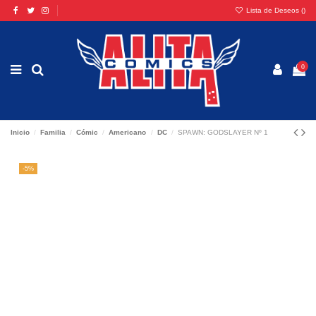
Lista de Deseos (
)
0
Inicio
Familia
Cómic
Americano
DC
SPAWN: GODSLAYER Nº 1
-5%