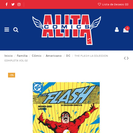
Lista de Deseos (
0
)
0
Inicio
Familia
Cómic
Americano
DC
THE FLASH LA COLECCION
COMPLETA VOL 02
-5%