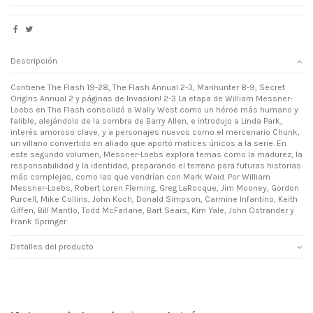
Descripción
Contiene The Flash 19-28, The Flash Annual 2-3, Manhunter 8-9, Secret
Origins Annual 2 y páginas de Invasion! 2-3 La etapa de William Messner-
Loebs en The Flash consolidó a Wally West como un héroe más humano y
falible, alejándolo de la sombra de Barry Allen, e introdujo a Linda Park,
interés amoroso clave, y a personajes nuevos como el mercenario Chunk,
un villano convertido en aliado que aportó matices únicos a la serie. En
este segundo volumen, Messner-Loebs explora temas como la madurez, la
responsabilidad y la identidad, preparando el terreno para futuras historias
más complejas, como las que vendrían con Mark Waid. Por William
Messner-Loebs, Robert Loren Fleming, Greg LaRocque, Jim Mooney, Gordon
Purcell, Mike Collins, John Koch, Donald Simpson, Carmine Infantino, Keith
Giffen, Bill Mantlo, Todd McFarlane, Bart Sears, Kim Yale, John Ostrander y
Frank Springer
Detalles del producto