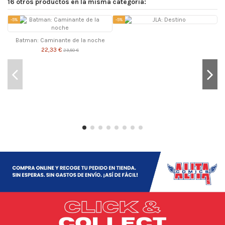
16 otros productos en la misma categoría:
-5%
-5%
-
Batman: Caminante de la noche
22,33 €
23,50 €