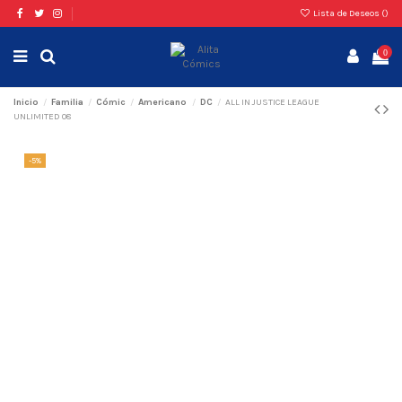
Lista de Deseos (
)
0
Inicio
Familia
Cómic
Americano
DC
ALL IN JUSTICE LEAGUE
UNLIMITED 08
-5%