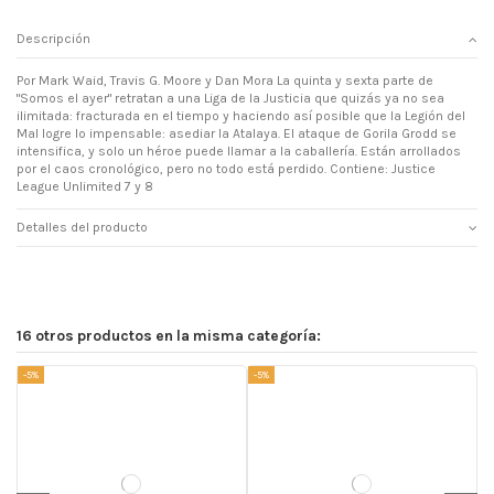
Descripción
Por Mark Waid, Travis G. Moore y Dan Mora La quinta y sexta parte de
"Somos el ayer" retratan a una Liga de la Justicia que quizás ya no sea
ilimitada: fracturada en el tiempo y haciendo así posible que la Legión del
Mal logre lo impensable: asediar la Atalaya. El ataque de Gorila Grodd se
intensifica, y solo un héroe puede llamar a la caballería. Están arrollados
por el caos cronológico, pero no todo está perdido. Contiene: Justice
League Unlimited 7 y 8
Detalles del producto
16 otros productos en la misma categoría:
-5%
-5%