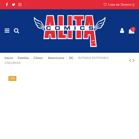
Lista de Deseos (
)
0
Inicio
Familia
Cómic
Americano
DC
BATMAN PATRONES
OSCUROS
-5%