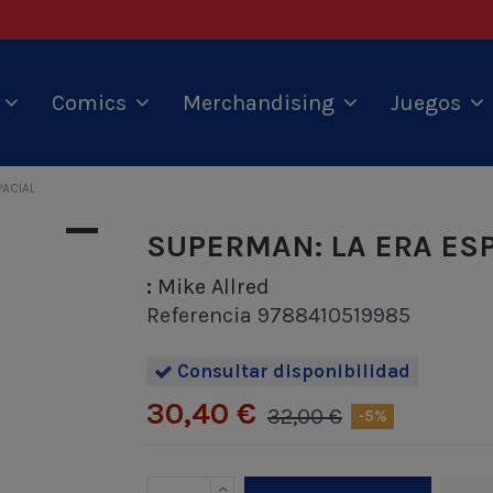
s
Comics
Merchandising
Juegos
PACIAL
SUPERMAN: LA ERA ES
:
Mike Allred
Referencia
9788410519985
Consultar disponibilidad
30,40 €
32,00 €
-5%