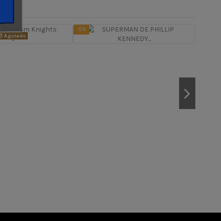
-5%
-5%
Agotado