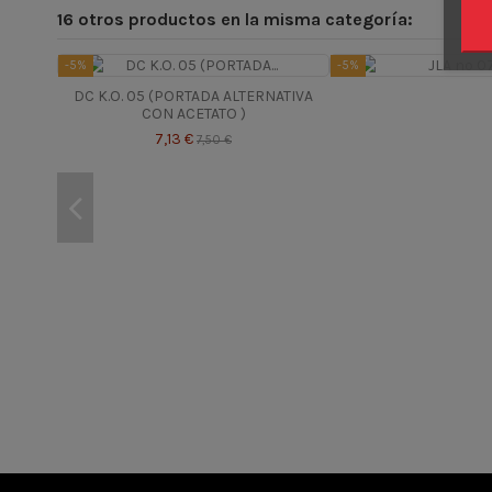
16 otros productos en la misma categoría:
-5%
-5%
DC K.O. 05 (PORTADA ALTERNATIVA
CON ACETATO )
7,13 €
7,50 €