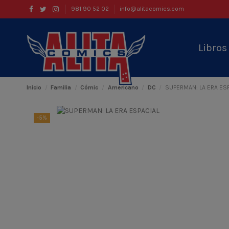
981 90 52 02
info@alitacomics.com
Libro
Inicio
Familia
Cómic
Americano
DC
SUPERMAN: LA ERA ES
-5%