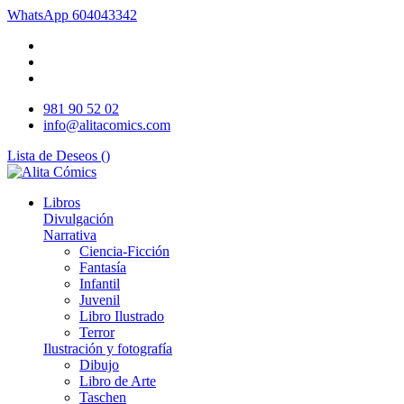
WhatsApp
604043342
981 90 52 02
info@alitacomics.com
Lista de Deseos (
)
Libros
Divulgación
Narrativa
Ciencia-Ficción
Fantasía
Infantil
Juvenil
Libro Ilustrado
Terror
Ilustración y fotografía
Dibujo
Libro de Arte
Taschen