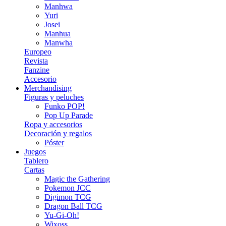
Manhwa
Yuri
Josei
Manhua
Manwha
Europeo
Revista
Fanzine
Accesorio
Merchandising
Figuras y peluches
Funko POP!
Pop Up Parade
Ropa y accesorios
Decoración y regalos
Póster
Juegos
Tablero
Cartas
Magic the Gathering
Pokemon JCC
Digimon TCG
Dragon Ball TCG
Yu-Gi-Oh!
Wixoss