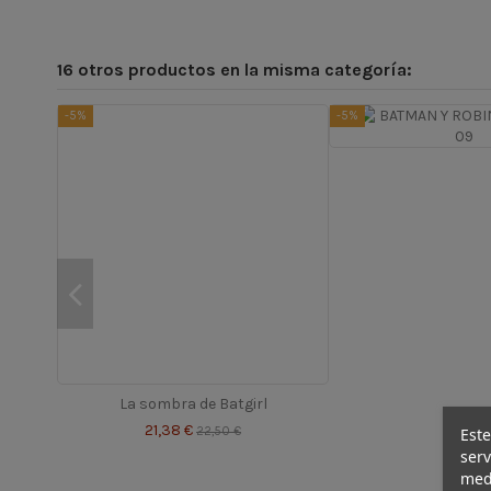
16 otros productos en la misma categoría:
-5%
-5%
La sombra de Batgirl
21,38 €
Este
22,50 €
serv
medi