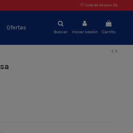
Lista de Deseos (
0
)
Ofertas
Buscar
Iniciar sesión
Carrito
asa