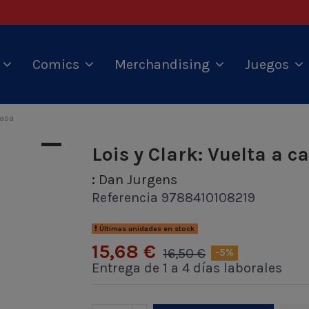
s
Comics
Merchandising
Juegos
casa
Lois y Clark: Vuelta a c
:
Dan Jurgens
Referencia
9788410108219
Últimas unidades en stock
15,68 €
16,50 €
-5%
Entrega de 1 a 4 días laborales