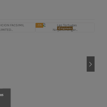
-5%
-5%
Agotado
ros