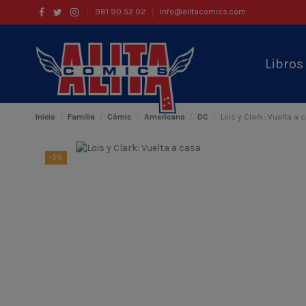
981 90 52 02
info@alitacomics.com
Libro
Inicio
Familia
Cómic
Americano
DC
Lois y Clark: Vuelta a 
-5%