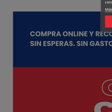
cons
Más