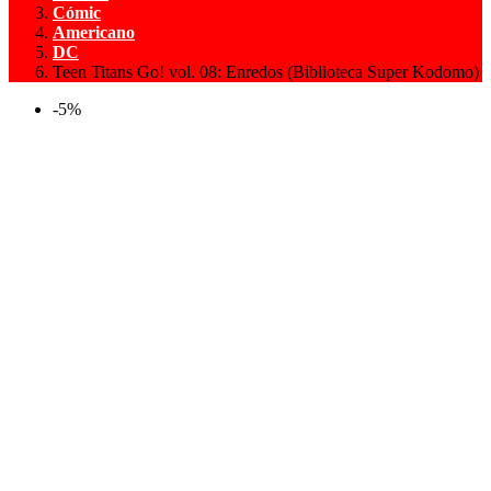
Cómic
Americano
DC
Teen Titans Go! vol. 08: Enredos (Biblioteca Super Kodomo)
-5%