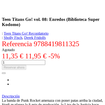
Teen Titans Go! vol. 08: Enredos (Biblioteca Super
Kodomo)
:
Teen Titans Go! Recopilatorio
:
Sholly Fisch
,
Derek Fridolfs
Referencia
9788419811325
Agotado
11,35 €
11,95 €
-5%
Reservar ahora
Descripción
La banda de Punk Rocket amenaza con poner patas arriba la ciudad,
Starﬁ re planea la ﬁ esta de graduación, la Liga de la Justicia hace