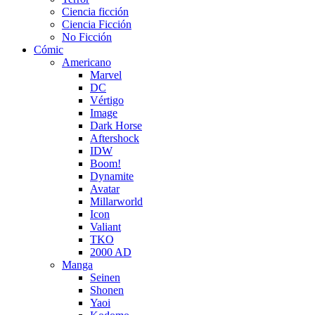
Ciencia ficción
Ciencia Ficción
No Ficción
Cómic
Americano
Marvel
DC
Vértigo
Image
Dark Horse
Aftershock
IDW
Boom!
Dynamite
Avatar
Millarworld
Icon
Valiant
TKO
2000 AD
Manga
Seinen
Shonen
Yaoi