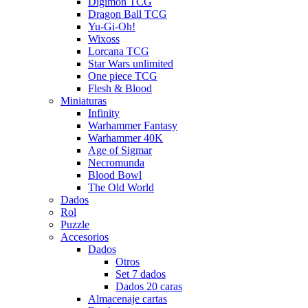
Digimon TCG
Dragon Ball TCG
Yu-Gi-Oh!
Wixoss
Lorcana TCG
Star Wars unlimited
One piece TCG
Flesh & Blood
Miniaturas
Infinity
Warhammer Fantasy
Warhammer 40K
Age of Sigmar
Necromunda
Blood Bowl
The Old World
Dados
Rol
Puzzle
Accesorios
Dados
Otros
Set 7 dados
Dados 20 caras
Almacenaje cartas