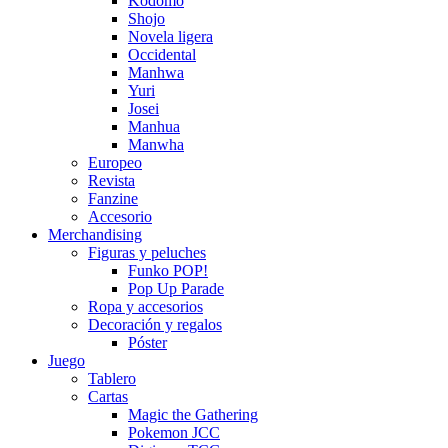
Kodomo
Shojo
Novela ligera
Occidental
Manhwa
Yuri
Josei
Manhua
Manwha
Europeo
Revista
Fanzine
Accesorio
Merchandising
Figuras y peluches
Funko POP!
Pop Up Parade
Ropa y accesorios
Decoración y regalos
Póster
Juego
Tablero
Cartas
Magic the Gathering
Pokemon JCC