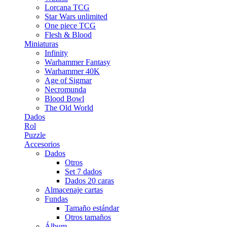
Lorcana TCG
Star Wars unlimited
One piece TCG
Flesh & Blood
Miniaturas
Infinity
Warhammer Fantasy
Warhammer 40K
Age of Sigmar
Necromunda
Blood Bowl
The Old World
Dados
Rol
Puzzle
Accesorios
Dados
Otros
Set 7 dados
Dados 20 caras
Almacenaje cartas
Fundas
Tamaño estándar
Otros tamaños
Álbum