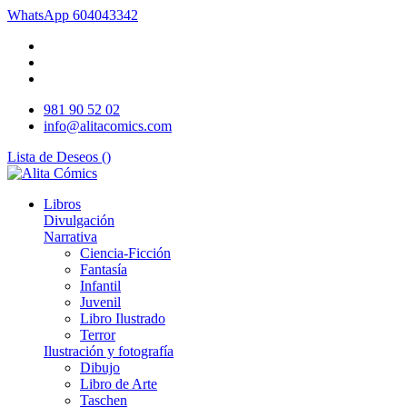
WhatsApp
604043342
981 90 52 02
info@alitacomics.com
Lista de Deseos (
)
Libros
Divulgación
Narrativa
Ciencia-Ficción
Fantasía
Infantil
Juvenil
Libro Ilustrado
Terror
Ilustración y fotografía
Dibujo
Libro de Arte
Taschen