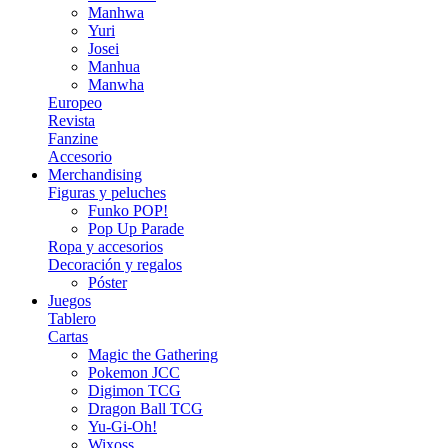
Manhwa
Yuri
Josei
Manhua
Manwha
Europeo
Revista
Fanzine
Accesorio
Merchandising
Figuras y peluches
Funko POP!
Pop Up Parade
Ropa y accesorios
Decoración y regalos
Póster
Juegos
Tablero
Cartas
Magic the Gathering
Pokemon JCC
Digimon TCG
Dragon Ball TCG
Yu-Gi-Oh!
Wixoss