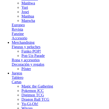
Manhwa
Yuri
Josei
Manhua
Manwha
Europeo
Revista
Fanzine
Accesorio
Merchandising
Figuras y peluches
Funko POP!
Pop Up Parade
Ropa y accesorios
Decoración y regalos
Póster
Juegos
Tablero
Cartas
Magic the Gathering
Pokemon JCC
Digimon TCG
Dragon Ball TCG
Yu-Gi-Oh!
Wixoss