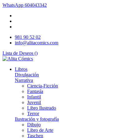
WhatsApp
604043342
981 90 52 02
info@alitacomics.com
Lista de Deseos (
)
Libros
Divulgación
Narrativa
Ciencia-Ficción
Fantasía
Infantil
Juvenil
Libro Ilustrado
Terror
Ilustración y fotografía
Dibujo
Libro de Arte
Taschen