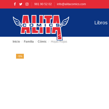
981 90 52 02
info@alitacomics.com
Libros
Inicio
Familia
Cómic
Hojas Rojas
-5%