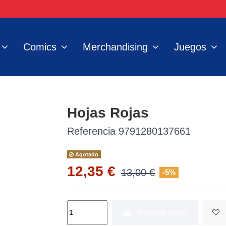
Comics
Merchandising
Juegos
Hojas Rojas
Referencia
9791280137661
Agotado
12,35 €
13,00 €
-5%
Reservar ahora