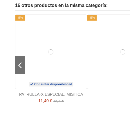
16 otros productos en la misma categoría:
-5%
-5%
Consultar disponibilidad
PATRULLA-X ESPECIAL: MISTICA
11,40 €
12,00 €
-5%
-5%
-5%
-5%
-5%