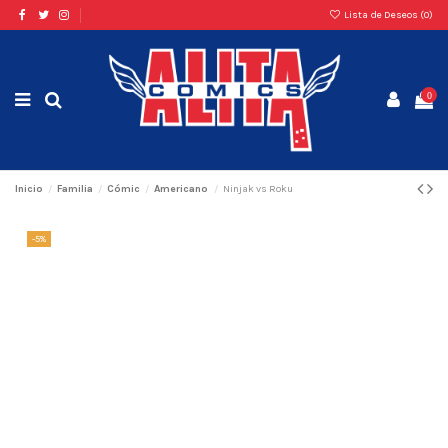
Lista de Deseos (
0
)
0
Inicio
Familia
Cómic
Americano
Ninjak vs Roku
-5%