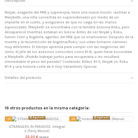
Descripción
Ninjak, exagente del MI6 y superespía, tiene una nueva misión: rastrear a
Marybeth, una niña convertida en superordenador por medio de un
implante en el cuello, y asegurarse de que no caiga en las manos
equivocadas. Marybeth se encontraba con la temible asesina Roku, pero
desapareció mientras estaban en Grecia. Antes de ser Ninjak y Roku,
fueron Colin y Angelina, agentes del MI6 que se enamoraron. Después de la
muerte y la resurrección de Angelina/Roku, sus vidas tomaron caminos
muy diferentes. El tiempo apremia para cumplir con las exigencias del
Jonin, el jefe de los asesinos conocidos como KI-6, quien tiene escondida
a Marybeth. ¿Podrán trabajar juntos para recuperarla o les resultará
irremediable el peso del pasado? Contenido: Killers #1-5, Ninjak vs. Roku
#1-4 y una historia corta de A Very Valiantine's Special.
Detalles del producto
16 otros productos en la misma categoría:
Agotado
Agotado
-5%
-5%
-
STRANGERS IN PARADISE. Integral
2 (Terry Moore)
33,20 €
34,95 €