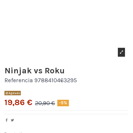
Ninjak vs Roku
Referencia
9788410463295
Agotado
19,86 €
20,90 €
-5%