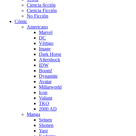
Ciencia ficción
Ciencia Ficción
No Ficción
Cómic
Americano
Marvel
DC
Vértigo
Image
Dark Horse
Aftershock
IDW
Boom!
Dynamite
Avatar
Millarworld
Icon
Valiant
TKO
2000 AD
Manga
Seinen
Shonen
Yaoi