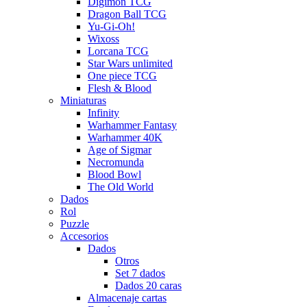
Digimon TCG
Dragon Ball TCG
Yu-Gi-Oh!
Wixoss
Lorcana TCG
Star Wars unlimited
One piece TCG
Flesh & Blood
Miniaturas
Infinity
Warhammer Fantasy
Warhammer 40K
Age of Sigmar
Necromunda
Blood Bowl
The Old World
Dados
Rol
Puzzle
Accesorios
Dados
Otros
Set 7 dados
Dados 20 caras
Almacenaje cartas