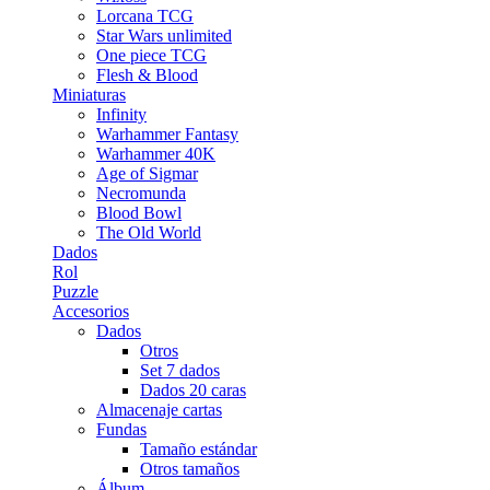
Lorcana TCG
Star Wars unlimited
One piece TCG
Flesh & Blood
Miniaturas
Infinity
Warhammer Fantasy
Warhammer 40K
Age of Sigmar
Necromunda
Blood Bowl
The Old World
Dados
Rol
Puzzle
Accesorios
Dados
Otros
Set 7 dados
Dados 20 caras
Almacenaje cartas
Fundas
Tamaño estándar
Otros tamaños
Álbum