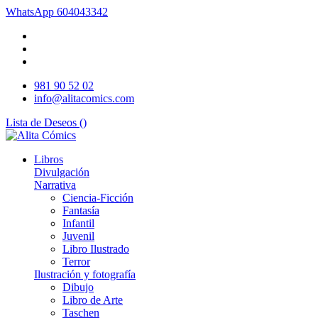
WhatsApp
604043342
981 90 52 02
info@alitacomics.com
Lista de Deseos (
)
Libros
Divulgación
Narrativa
Ciencia-Ficción
Fantasía
Infantil
Juvenil
Libro Ilustrado
Terror
Ilustración y fotografía
Dibujo
Libro de Arte
Taschen