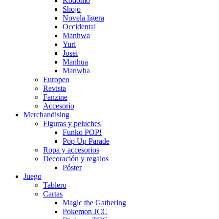
Kodomo
Shojo
Novela ligera
Occidental
Manhwa
Yuri
Josei
Manhua
Manwha
Europeo
Revista
Fanzine
Accesorio
Merchandising
Figuras y peluches
Funko POP!
Pop Up Parade
Ropa y accesorios
Decoración y regalos
Póster
Juego
Tablero
Cartas
Magic the Gathering
Pokemon JCC