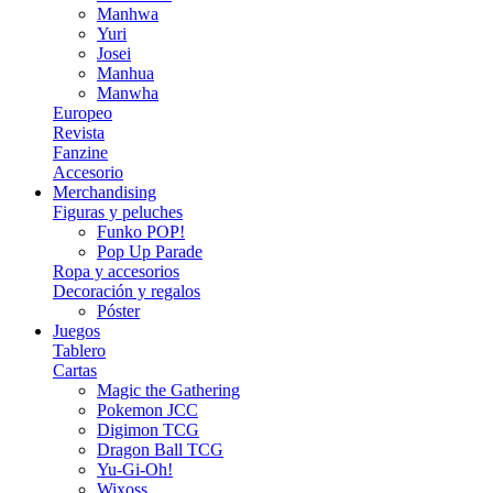
Manhwa
Yuri
Josei
Manhua
Manwha
Europeo
Revista
Fanzine
Accesorio
Merchandising
Figuras y peluches
Funko POP!
Pop Up Parade
Ropa y accesorios
Decoración y regalos
Póster
Juegos
Tablero
Cartas
Magic the Gathering
Pokemon JCC
Digimon TCG
Dragon Ball TCG
Yu-Gi-Oh!
Wixoss