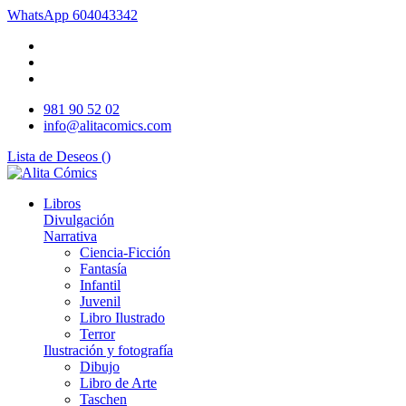
WhatsApp
604043342
981 90 52 02
info@alitacomics.com
Lista de Deseos (
)
Libros
Divulgación
Narrativa
Ciencia-Ficción
Fantasía
Infantil
Juvenil
Libro Ilustrado
Terror
Ilustración y fotografía
Dibujo
Libro de Arte
Taschen