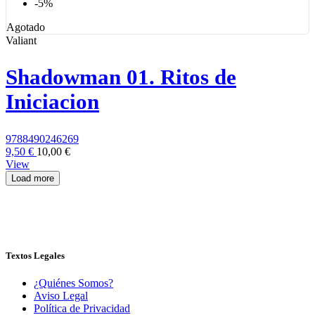
-5%
Agotado
Valiant
Shadowman 01. Ritos de
Iniciacion
9788490246269
9,50 €
10,00 €
View
Load more
Eliminar filtros
Fecha publicación
Textos Legales
2014
1
¿Quiénes Somos?
02. Febrero
1
Aviso Legal
Política de Privacidad