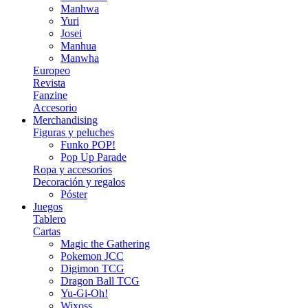
Manhwa
Yuri
Josei
Manhua
Manwha
Europeo
Revista
Fanzine
Accesorio
Merchandising
Figuras y peluches
Funko POP!
Pop Up Parade
Ropa y accesorios
Decoración y regalos
Póster
Juegos
Tablero
Cartas
Magic the Gathering
Pokemon JCC
Digimon TCG
Dragon Ball TCG
Yu-Gi-Oh!
Wixoss