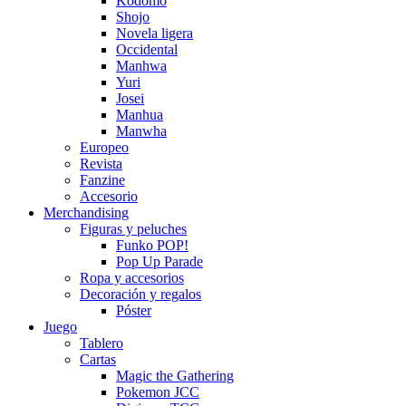
Kodomo
Shojo
Novela ligera
Occidental
Manhwa
Yuri
Josei
Manhua
Manwha
Europeo
Revista
Fanzine
Accesorio
Merchandising
Figuras y peluches
Funko POP!
Pop Up Parade
Ropa y accesorios
Decoración y regalos
Póster
Juego
Tablero
Cartas
Magic the Gathering
Pokemon JCC