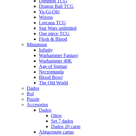
Digimon TCG
Dragon Ball TCG
Yu-Gi-Oh!
Wixoss
Lorcana TCG
Star Wars unlimited
One piece TCG
Flesh & Blood
Miniaturas
Infinity
Warhammer Fantasy
Warhammer 40K
Age of Sigmar
Necromunda
Blood Bowl
The Old World
Dados
Rol
Puzzle
Accesorios
Dados
Otros
Set 7 dados
Dados 20 caras
Almacenaje cartas