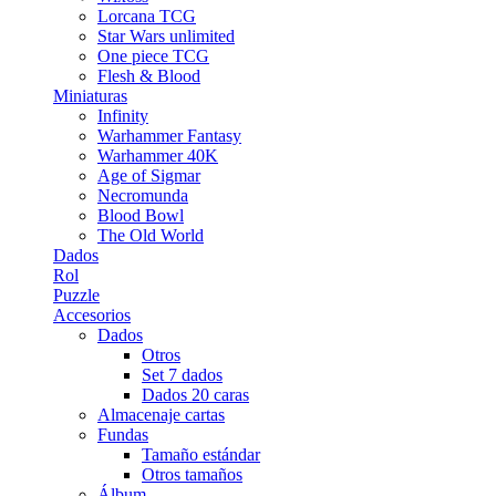
Lorcana TCG
Star Wars unlimited
One piece TCG
Flesh & Blood
Miniaturas
Infinity
Warhammer Fantasy
Warhammer 40K
Age of Sigmar
Necromunda
Blood Bowl
The Old World
Dados
Rol
Puzzle
Accesorios
Dados
Otros
Set 7 dados
Dados 20 caras
Almacenaje cartas
Fundas
Tamaño estándar
Otros tamaños
Álbum