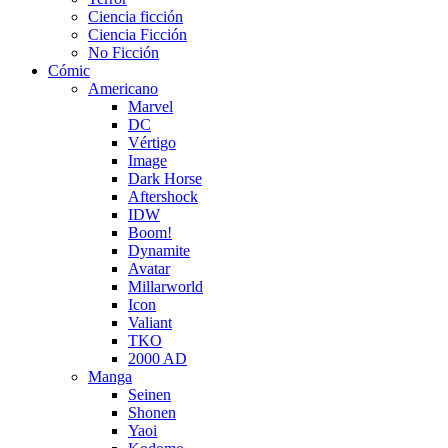
Ciencia ficción
Ciencia Ficción
No Ficción
Cómic
Americano
Marvel
DC
Vértigo
Image
Dark Horse
Aftershock
IDW
Boom!
Dynamite
Avatar
Millarworld
Icon
Valiant
TKO
2000 AD
Manga
Seinen
Shonen
Yaoi