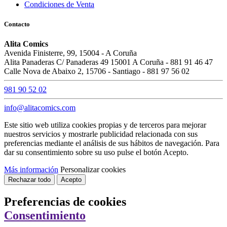
Condiciones de Venta
Editorial
Contacto
Panini cómics
1
Alita Comics
Idioma
Avenida Finisterre, 99, 15004 - A Coruña
Alita Panaderas C/ Panaderas 49 15001 A Coruña - 881 91 46 47
Español
1
Calle Nova de Abaixo 2, 15706 - Santiago - 881 97 56 02
Precio
981 90 52 02
€
€
info@alitacomics.com
Este sitio web utiliza cookies propias y de terceros para mejorar
En stock
nuestros servicios y mostrarle publicidad relacionada con sus
preferencias mediante el análisis de sus hábitos de navegación. Para
En stock
0
dar su consentimiento sobre su uso pulse el botón Acepto.
Ver productos
1
Más información
Personalizar cookies
Rechazar todo
Acepto
Preferencias de cookies
Consentimiento